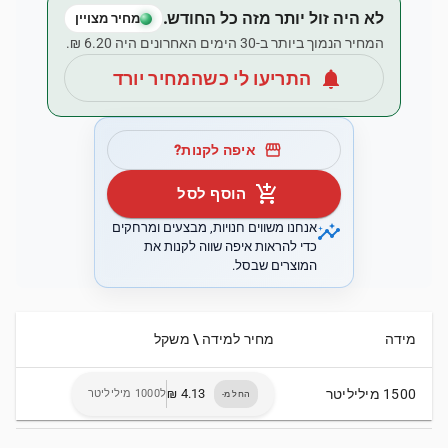
לא היה זול יותר מזה כל החודש.
מחיר מצויין
המחיר הנמוך ביותר ב-30 הימים האחרונים היה ‏6.20 ‏₪.
notifications
התריעו לי כשהמחיר יורד
storefront
איפה לקנות?
add_shopping_cart
הוסף לסל
insights
אנחנו משווים חנויות, מבצעים ומרחקים
כדי להראות איפה שווה לקנות את
המוצרים שבסל.
מידה
מחיר למידה \ משקל
1500 מיליליטר
ל1000 מיליליטר
החל מ-