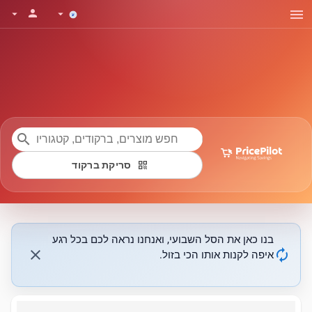
menu
person
arrow_drop_down
arrow_drop_down
search
qr_code
סריקת ברקוד
בנו כאן את הסל השבועי, ואנחנו נראה לכם בכל רגע
close
autorenew
איפה לקנות אותו הכי בזול.