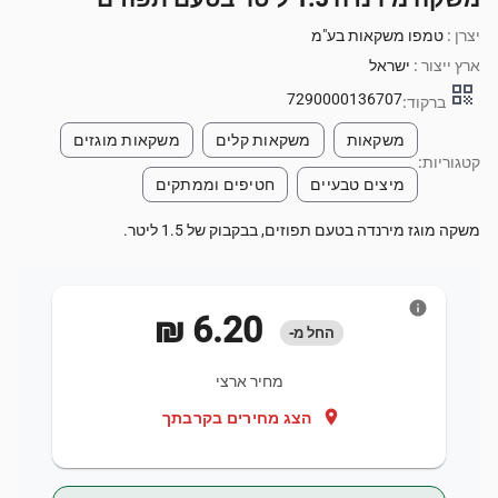
יצרן :
טמפו משקאות בע"מ
ארץ ייצור :
ישראל
qr_code
7290000136707
ברקוד:
משקאות
משקאות קלים
משקאות מוגזים
קטגוריות:
מיצים טבעיים
חטיפים וממתקים
משקה מוגז מירנדה בטעם תפוזים, בבקבוק של 1.5 ליטר.
info
‏6.20 ‏₪
החל מ-
מחיר ארצי
location_on
הצג מחירים בקרבתך