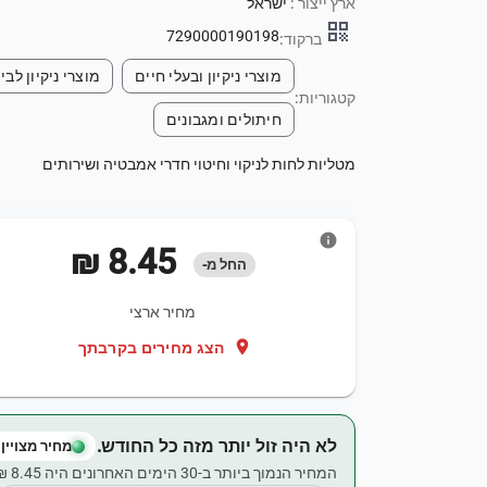
ארץ ייצור :
ישראל
qr_code
7290000190198
ברקוד:
מוצרי ניקיון ובעלי חיים
מוצרי ניקיון לבי
קטגוריות:
חיתולים ומגבונים
מטליות לחות לניקוי וחיטוי חדרי אמבטיה ושירותים
info
‏8.45 ‏₪
החל מ-
מחיר ארצי
location_on
הצג מחירים בקרבתך
לא היה זול יותר מזה כל החודש.
מחיר מצויין
המחיר הנמוך ביותר ב-30 הימים האחרונים היה ‏8.45 ‏₪.