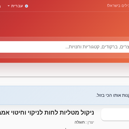
rd
arrow_drop_down
לים בישראל!
עברית
ות אותו הכי בזול.
ניקול מטליות לחות לניקוי וחיטוי אמבט 50 יח
יצרן :
חוגלה