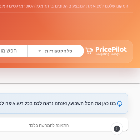
המקום שלכם למצוא את המבצעים הטובים ביותר מכל הסופרמרקטים המובי
arrow_drop_down
כל הקטגוריות
autorenew
בנו כאן את הסל השבועי, ואנחנו נראה לכם בכל רגע איפה לקנ
התמונה להמחשה בלבד
info