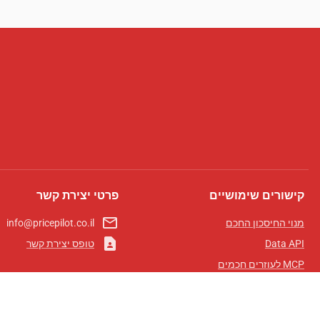
קישורים שימושיים
פרטי יצירת קשר
mail_outline
מנוי החיסכון החכם
info@pricepilot.co.il
contact_page
Data API
טופס יצירת קשר
MCP לעוזרים חכמים
מגזין פרייספיילוט
לוח מובילים