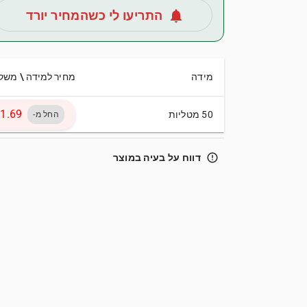
notifications
התריעו לי כשהמחיר יורד
מידה
מחיר למידה \ משק
50 מטליות
החל מ-
error_outline
דווח על בעיה במוצר