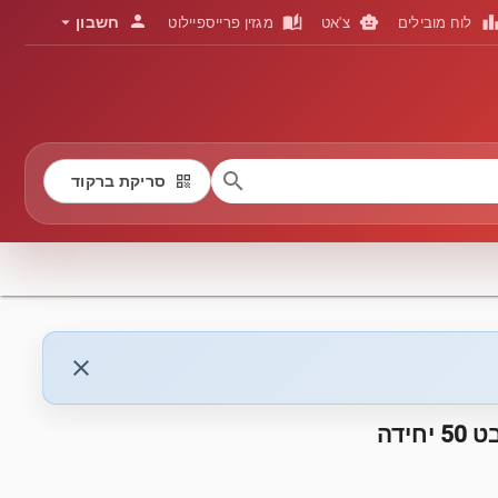
person
arrow_drop_down
auto_stories
smart_toy
leaderboa
חשבון
לוח מובילים
צ'אט
מגזין פרייספיילוט
search
qr_code
סריקת ברקוד
close
ידה