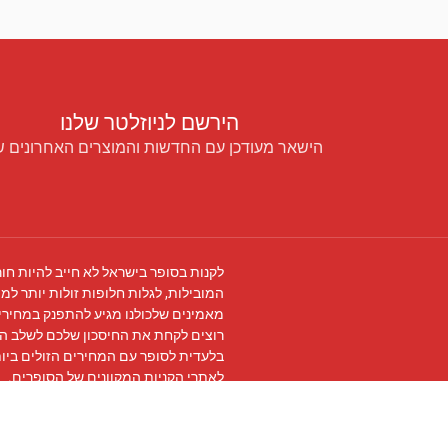
הירשם לניוזלטר שלנו
הישאר מעודכן עם החדשות והמוצרים האחרונים ש
לקנות בסופר בישראל לא חייב להיות חור
המובילות, לגלות חלופות זולות יותר למו
מאמינים שלכולנו מגיע להתפנק במחירים
רוצים לקחת את החיסכון שלכם לשלב ה
בלעדית לסופר עם המחירים הזולים ביו
לאתרי הקניות המקוונים של הסופרים.
עקבו אחרינו ב
פייסבוק
והצטרפו ל
קבוצת