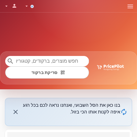
menu
person
arrow_drop_down
arrow_drop_down
search
qr_code
סריקת ברקוד
בנו כאן את הסל השבועי, ואנחנו נראה לכם בכל רגע
close
autorenew
איפה לקנות אותו הכי בזול.