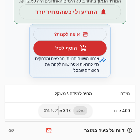
המחיר הנמוך ביותר ב-30 הימים האחרונים היה ‏12.50 ‏₪.
notifications
התריעו לי כשהמחיר יורד
storefront
איפה לקנות?
add_shopping_cart
הוסף לסל
insights
אנחנו משווים חנויות, מבצעים ומרחקים
כדי להראות איפה שווה לקנות את
המוצרים שבסל.
מידה
מחיר למידה \ משקל
400 גרם
ל100 גרם
החל מ-
link
forward_to_inbox
error_outline
דווח על בעיה במוצר