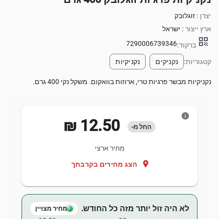
יצרן :
זוגלובק
ארץ ייצור :
ישראל
qr_code
7290006739346
ברקוד:
קטגוריות:
נקניקים
נקניקיות
נקניקיות מבשר פרגיות טרי, ארוזות בוואקום. משקל נקי 400 גרם.
info
‏12.50 ‏₪
החל מ-
מחיר ארצי
location_on
הצג מחירים בקרבתך
לא היה זול יותר מזה כל החודש.
מחיר מצויין