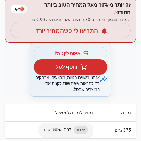
זה יותר מ-10% מעל המחיר הטוב ביותר
יקר
החודש.
המחיר הנמוך ביותר ב-30 הימים האחרונים היה ‏9.90 ‏₪.
notifications
התריעו לי כשהמחיר יורד
storefront
איפה לקנות?
add_shopping_cart
הוסף לסל
insights
אנחנו משווים חנויות, מבצעים ומרחקים
כדי להראות איפה שווה לקנות את
המוצרים שבסל.
מידה
מחיר למידה \ משקל
375 גרם
ל100 גרם
החל מ-