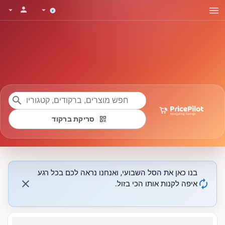
menu
person
arrow_drop_down
arrow_drop_down
search
qr_code
סריקת ברקוד
בנו כאן את הסל השבועי, ואנחנו נראה לכם בכל רגע
close
autorenew
איפה לקנות אותו הכי בזול.