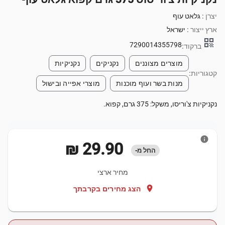
יצרן :
גלאט עוף
ארץ ייצור :
ישראל
qr_code
7290014355798
ברקוד:
מוצרים מצוננים
נקניקים
נקניקיות
קטגוריות:
מנות בשר ועוף מוכנות
מוצרי אפייה ובישול
נקניקיות צ'וריסו, משקל: 375 גרם, קפוא.
info
‏29.90 ‏₪
החל מ-
מחיר ארצי
location_on
הצג מחירים בקרבתך