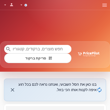
menu
person
arrow_drop_down
arrow_drop_down
search
qr_code
סריקת ברקוד
בנו כאן את הסל השבועי, ואנחנו נראה לכם בכל רגע
close
autorenew
איפה לקנות אותו הכי בזול.