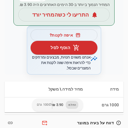
המחיר הנמוך ביותר ב-30 הימים האחרונים היה ‏3.90 ‏₪.
notifications
התריעו לי כשהמחיר יורד
storefront
איפה לקנות?
add_shopping_cart
הוסף לסל
insights
אנחנו משווים חנויות, מבצעים ומרחקים
כדי להראות איפה שווה לקנות את
המוצרים שבסל.
מידה
מחיר למידה \ משקל
1000 גרם
ל1000 גרם
החל מ-
link
forward_to_inbox
error_outline
דווח על בעיה במוצר