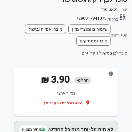
יצרן :
גלאט פוד
qr_code
7290017941073
ברקוד:
שימורים ומוצרי מזון
מוצרי אפייה ובישול
קטגוריות:
סוכר וממתיקים
סוכר לבן במשקל 1 קילוגרם.
info
‏3.90 ‏₪
החל מ-
מחיר ארצי
location_on
הצג מחירים בקרבתך
לא היה זול יותר מזה כל החודש.
מחיר מצויין