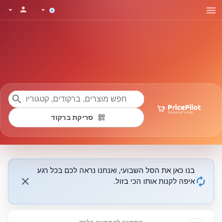
menu
person
arrow_drop_down
arrow_drop_down
search
qr_code
סריקת ברקוד
בנו כאן את הסל השבועי, ואנחנו נראה לכם בכל רגע
close
autorenew
איפה לקנות אותו הכי בזול.