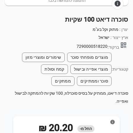
התמונה להמחשה בלבד
info
סוכרה דיאט 100 שקיות
יצרן :
מתוק וקל בע"מ
ארץ ייצור :
ישראל
qr_code
7290000518220
ברקוד:
מוצרים מופחתי סוכר
שימורים ומוצרי מזון
קטגוריות:
מוצרי אפייה ובישול
קמח וסולת
סוכר וממתיקים
ממתקים
סוכרה דיאט, ממתיק על בסיס סוכרלוז, 100 שקיות להמתקה לבישול
ואפייה.
info
‏20.20 ‏₪
החל מ-