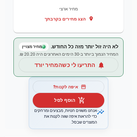
מחיר ארצי
location_on
הצג מחירים בקרבתך
לא היה זול יותר מזה כל החודש.
מחיר מצויין
המחיר הנמוך ביותר ב-30 הימים האחרונים היה ‏20.20 ‏₪.
notifications
התריעו לי כשהמחיר יורד
storefront
איפה לקנות?
add_shopping_cart
הוסף לסל
insights
אנחנו משווים חנויות, מבצעים ומרחקים
כדי להראות איפה שווה לקנות את
המוצרים שבסל.