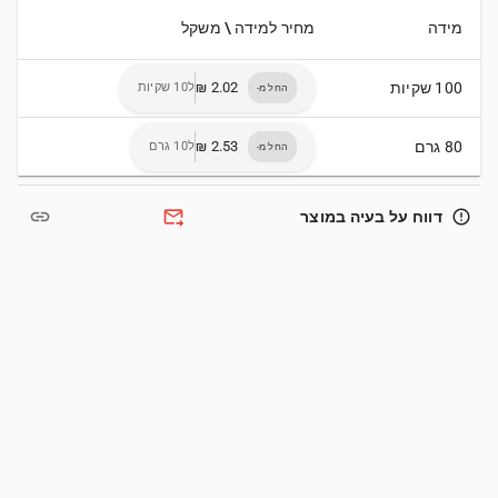
מידה
מחיר למידה \ משקל
100 שקיות
ל10 שקיות
החל מ-
80 גרם
ל10 גרם
החל מ-
link
forward_to_inbox
error_outline
דווח על בעיה במוצר