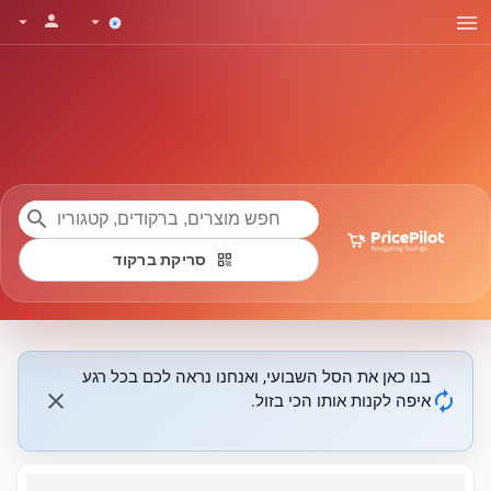
menu
person
arrow_drop_down
arrow_drop_down
search
qr_code
סריקת ברקוד
בנו כאן את הסל השבועי, ואנחנו נראה לכם בכל רגע
close
autorenew
איפה לקנות אותו הכי בזול.