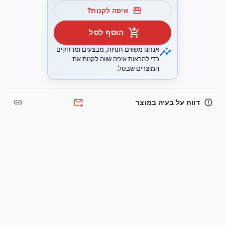
storefront
איפה לקנות?
add_shopping_cart
הוסף לסל
insights
אנחנו משווים חנויות, מבצעים ומרחקים
כדי להראות איפה שווה לקנות את
המוצרים שבסל.
link
forward_to_inbox
error_outline
דווח על בעיה במוצר