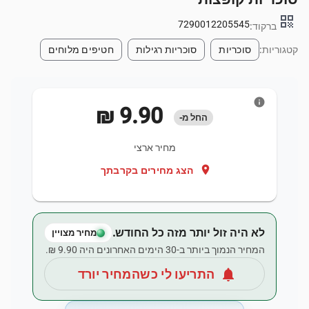
qr_code
7290012205545
ברקוד:
קטגוריות:
סוכריות
סוכריות רגילות
חטיפים מלוחים
info
‏9.90 ‏₪
החל מ-
מחיר ארצי
location_on
הצג מחירים בקרבתך
לא היה זול יותר מזה כל החודש.
מחיר מצויין
המחיר הנמוך ביותר ב-30 הימים האחרונים היה ‏9.90 ‏₪.
notifications
התריעו לי כשהמחיר יורד