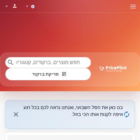
menu
person
arrow_drop_down
arrow_drop_down
search
qr_code
סריקת ברקוד
בנו כאן את הסל השבועי, ואנחנו נראה לכם בכל רגע
close
autorenew
איפה לקנות אותו הכי בזול.