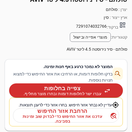
יצרן :
סולתם
ארץ ייצור :
סין
qr_code
7291074032766
ברקוד:
קטגוריות:
מוצרי אפייה ובישול
סולתם - סיר נירוסטה 4.5 ליטר AVIV
המוצר לא נמכר כרגע באף חנות זמינה.
search_off
בדקו חלופות דומות, או הרחיבו את אזור החיפוש כדי למצוא
חנויות נוספות.
צפייה בחלופות
swap_horiz
עברו ישר לחלופות דומות ובחרו מוצר מחליף.
my_location
עדיין לא נבחר אזור חיפוש. בחרו אזור כדי לרענן תוצאות.
הרחבת אזור החיפוש
travel_explore
עדכנו את אזור החיפוש כדי לבדוק שוב זמינות
בסביבה.