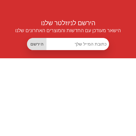
הירשם לניוזלטר שלנו
הישאר מעודכן עם החדשות והמוצרים האחרונים שלנו
הירשם
קישורים שימושיים
מנוי החיסכון החכם
Data API
MCP לעוזרים חכמים
מגזין פרייספיילוט
לוח מובילים
אודותינו