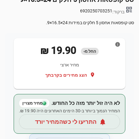
qr_code
6920250703251
ברקוד:
סט קופסאות אחסון 5 חלקים במידות 24×16.5×9.
info
‏19.90 ‏₪
החל מ-
מחיר ארצי
location_on
הצג מחירים בקרבתך
לא היה זול יותר מזה כל החודש.
מחיר מצויין
המחיר הנמוך ביותר ב-30 הימים האחרונים היה ‏19.90 ‏₪.
notifications
התריעו לי כשהמחיר יורד