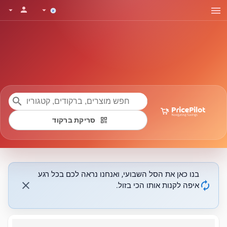
menu
person
arrow_drop_down
arrow_drop_down
search
qr_code
סריקת ברקוד
בנו כאן את הסל השבועי, ואנחנו נראה לכם בכל רגע
close
autorenew
איפה לקנות אותו הכי בזול.