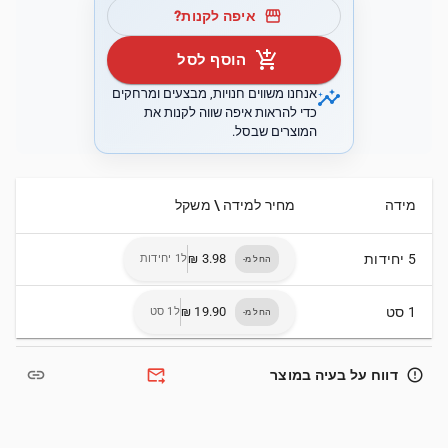
storefront
איפה לקנות?
add_shopping_cart
הוסף לסל
insights
אנחנו משווים חנויות, מבצעים ומרחקים
כדי להראות איפה שווה לקנות את
המוצרים שבסל.
מידה
מחיר למידה \ משקל
5 יחידות
ל1 יחידות
החל מ-
1 סט
ל1 סט
החל מ-
link
forward_to_inbox
error_outline
דווח על בעיה במוצר