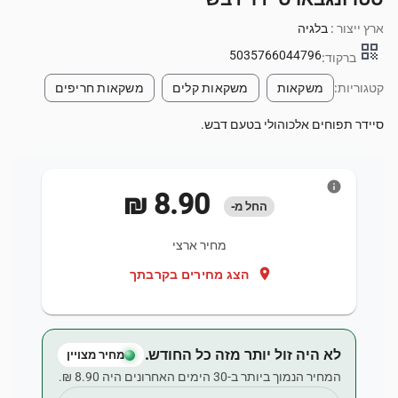
ארץ ייצור :
בלגיה
qr_code
5035766044796
ברקוד:
קטגוריות:
משקאות
משקאות קלים
משקאות חריפים
סיידר תפוחים אלכוהולי בטעם דבש.
info
‏8.90 ‏₪
החל מ-
מחיר ארצי
location_on
הצג מחירים בקרבתך
לא היה זול יותר מזה כל החודש.
מחיר מצויין
המחיר הנמוך ביותר ב-30 הימים האחרונים היה ‏8.90 ‏₪.