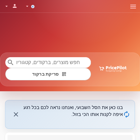
menu
person
arrow_drop_down
arrow_drop_down
search
qr_code
סריקת ברקוד
בנו כאן את הסל השבועי, ואנחנו נראה לכם בכל רגע
close
autorenew
איפה לקנות אותו הכי בזול.