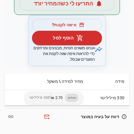
notifications
התריעו לי כשהמחיר יורד
storefront
איפה לקנות?
add_shopping_cart
הוסף לסל
insights
אנחנו משווים חנויות, מבצעים ומרחקים
כדי להראות איפה שווה לקנות את
המוצרים שבסל.
מידה
מחיר למידה \ משקל
330 מיליליטר
ל100 מיליליטר
החל מ-
link
forward_to_inbox
error_outline
דווח על בעיה במוצר