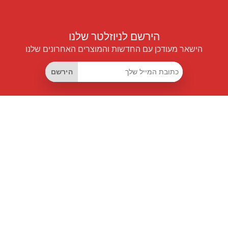
הירשם לניוזלטר שלנו
הישאר מעודכן עם החדשות והמוצרים האחרונים שלנו
הירשם
קישורים שימושיים
מנוי החיסכון החכם
Data API
MCP לעוזרים חכמים
מגזין פרייספיילוט
לוח מובילים
אודותינו