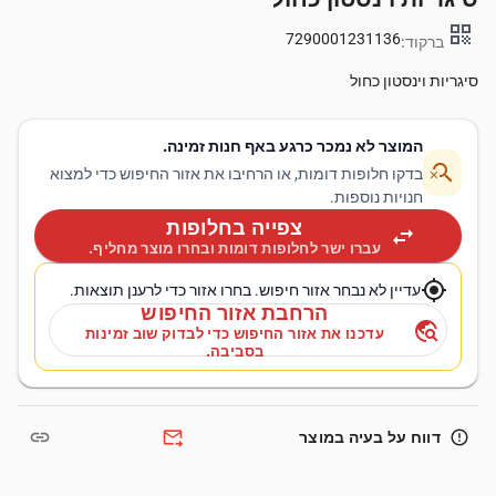
qr_code
7290001231136
ברקוד:
סיגריות וינסטון כחול
המוצר לא נמכר כרגע באף חנות זמינה.
search_off
בדקו חלופות דומות, או הרחיבו את אזור החיפוש כדי למצוא
חנויות נוספות.
צפייה בחלופות
swap_horiz
עברו ישר לחלופות דומות ובחרו מוצר מחליף.
my_location
עדיין לא נבחר אזור חיפוש. בחרו אזור כדי לרענן תוצאות.
הרחבת אזור החיפוש
travel_explore
עדכנו את אזור החיפוש כדי לבדוק שוב זמינות
בסביבה.
link
forward_to_inbox
error_outline
דווח על בעיה במוצר