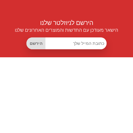
הירשם לניוזלטר שלנו
הישאר מעודכן עם החדשות והמוצרים האחרונים שלנו
הירשם
קישורים שימושיים
מנוי החיסכון החכם
Data API
MCP לעוזרים חכמים
מגזין פרייספיילוט
לוח מובילים
אודותינו