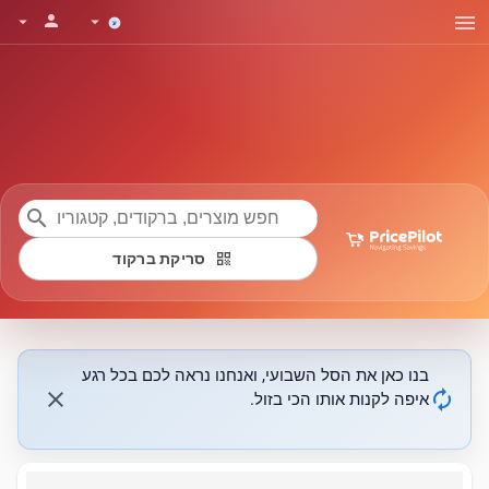
menu
person
arrow_drop_down
arrow_drop_down
search
qr_code
סריקת ברקוד
בנו כאן את הסל השבועי, ואנחנו נראה לכם בכל רגע
close
autorenew
איפה לקנות אותו הכי בזול.