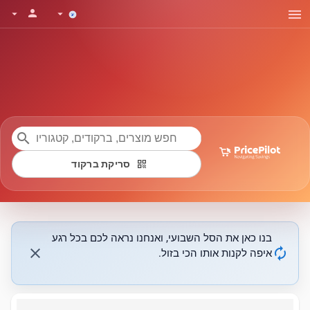
menu
person
arrow_drop_down
arrow_drop_down
search
qr_code
סריקת ברקוד
בנו כאן את הסל השבועי, ואנחנו נראה לכם בכל רגע
close
autorenew
איפה לקנות אותו הכי בזול.