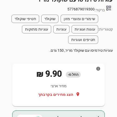
qr_code
5776879019300
ברקוד:
שימורים ומוצרי מזון
שוקולד
חטיפי שוקולד
קטגוריות:
עוגות ועוגיות
עוגיות
עוגיות מתוקות
חטיפים ועוגיות
עוגיות טירמיסו עם שוקולד מריר, 150 גרם.
info
‏9.90 ‏₪
החל מ-
מחיר ארצי
location_on
הצג מחירים בקרבתך