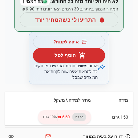
לא היה זול יותר מזה כל החודש.
מחיר מצויין
המחיר הנמוך ביותר ב-30 הימים האחרונים היה ‏9.90 ‏₪.
notifications
התריעו לי כשהמחיר יורד
storefront
איפה לקנות?
add_shopping_cart
הוסף לסל
insights
אנחנו משווים חנויות, מבצעים ומרחקים
כדי להראות איפה שווה לקנות את
המוצרים שבסל.
מידה
מחיר למידה \ משקל
150 גרם
ל100 גרם
החל מ-
link
forward_to_inbox
error_outline
דווח על בעיה במוצר