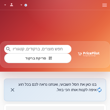
menu
person
arrow_drop_down
arrow_drop_down
search
qr_code
סריקת ברקוד
בנו כאן את הסל השבועי, ואנחנו נראה לכם בכל רגע
close
autorenew
איפה לקנות אותו הכי בזול.