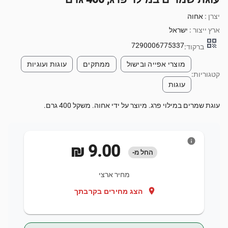
יצרן :
אחוה
ארץ ייצור :
ישראל
qr_code
7290006775337
ברקוד:
מוצרי אפייה ובישול
ממתקים
עוגות ועוגיות
קטגוריות:
עוגות
עוגת שמרים במילוי פרג. מיוצר על ידי אחוה. משקל 400 גרם.
info
‏9.00 ‏₪
החל מ-
מחיר ארצי
location_on
הצג מחירים בקרבתך