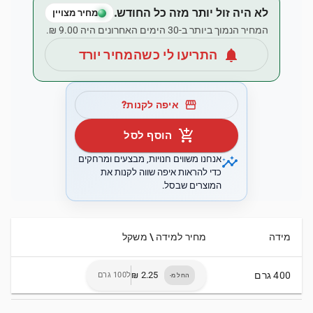
לא היה זול יותר מזה כל החודש.
מחיר מצויין
המחיר הנמוך ביותר ב-30 הימים האחרונים היה ‏9.00 ‏₪.
notifications
התריעו לי כשהמחיר יורד
storefront
איפה לקנות?
add_shopping_cart
הוסף לסל
insights
אנחנו משווים חנויות, מבצעים ומרחקים
כדי להראות איפה שווה לקנות את
המוצרים שבסל.
מידה
מחיר למידה \ משקל
400 גרם
ל100 גרם
החל מ-