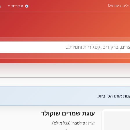
rd
arrow_drop_down
לים בישראל!
עברית
ות אותו הכי בזול.
עוגת שמרים שוקולד
יצרן :
פילסברי (ג'נל מילס)