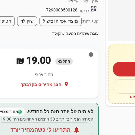
ארץ ייצור :
ישראל
qr_code
7290008500128
ברקוד:
קטגוריות:
מוצרי אפייה ובישול
שוקולד
חטיפי 
עוגת שמרים בטעם שוקולד
info
‏19.00 ‏₪
החל מ-
מחיר ארצי
location_on
הצג מחירים בקרבתך
וש
לא היה זול יותר מזה כל החודש.
מחיר מצויין
המחיר הנמוך ביותר ב-30 הימים האחרונים היה ‏19.00 ‏₪.
notifications
התריעו לי כשהמחיר יורד