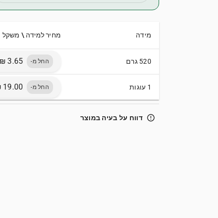
מידה
מחיר למידה \ משקל
520 גרם
החל מ-
1 עוגות
החל מ-
error_outline
דווח על בעיה במוצר