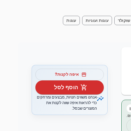
שוקולד
עוגות ועוגיות
עוגות
storefront
איפה לקנות?
add_shopping_cart
הוסף לסל
insights
אנחנו משווים חנויות, מבצעים ומרחקים
כדי להראות איפה שווה לקנות את
המוצרים שבסל.