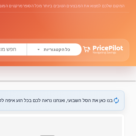
המקום שלכם למצוא את המבצעים הטובים ביותר מכל הסופרמרקטים המובי
arrow_drop_down
כל הקטגוריות
autorenew
בנו כאן את הסל השבועי, ואנחנו נראה לכם בכל רגע איפה לקנ