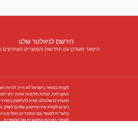
הירשם לניוזלטר שלנו
הישאר מעודכן עם החדשות והמוצרים האחרונים ש
לקנות בסופר בישראל לא חייב להיות חור
המובילות, לגלות חלופות זולות יותר למו
מאמינים שלכולנו מגיע להתפנק במחירים
רוצים לקחת את החיסכון שלכם לשלב ה
בלעדית לסופר עם המחירים הזולים ביו
לאתרי הקניות המקוונים של הסופרים.
עקבו אחרינו ב
פייסבוק
והצטרפו ל
קבוצת