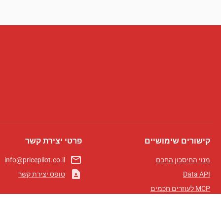
קישורים שימושיים
פרטי יצירת קשר
mail_outline
מנוי החיסכון החכם
info@pricepilot.co.il
contact_page
Data API
טופס יצירת קשר
MCP לעוזרים חכמים
מגזין פרייספיילוט
לוח מובילים