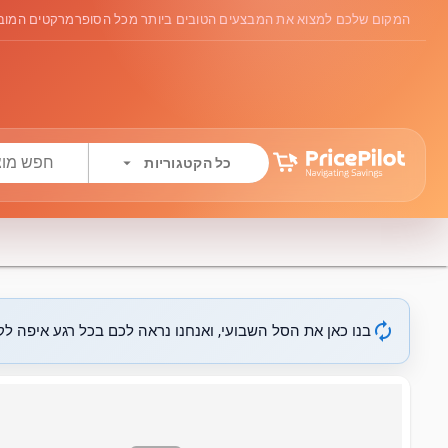
המקום שלכם למצוא את המבצעים הטובים ביותר מכל הסופרמרקטים המובי
arrow_drop_down
כל הקטגוריות
autorenew
בנו כאן את הסל השבועי, ואנחנו נראה לכם בכל רגע איפה לקנ