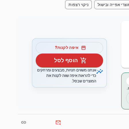
צרי אפייה ובישול
ניקוי רצפות
storefront
איפה לקנות?
add_shopping_cart
הוסף לסל
insights
אנחנו משווים חנויות, מבצעים ומרחקים
כדי להראות איפה שווה לקנות את
המוצרים שבסל.
link
forward_to_inbox