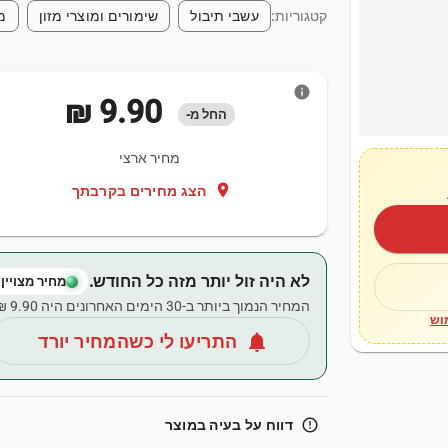
קטגוריות:
עשבי תיבול
שימורים ומוצרי מזון
מו
info
‏9.90 ‏₪
החל מ-
מחיר ארצי
location_on
הצג מחירים בקרבתך
לא היה זול יותר מזה כל החודש.
מחיר מצויין
המחיר הנמוך ביותר ב-30 הימים האחרונים היה ‏9.90 ‏₪.
וש
notifications
התריעו לי כשהמחיר יורד
error_outline
דווח על בעיה במוצר