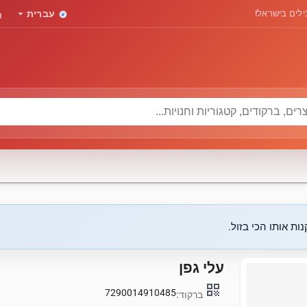
rd
arrow_drop_down
לים בישראל!
עברית
ות אותו הכי בזול.
עלי גפן
qr_code
7290014910485
ברקוד: