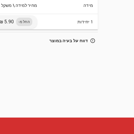
מידה
מחיר למידה \ משקל
1 יחידות
החל מ-
error_outline
דווח על בעיה במוצר