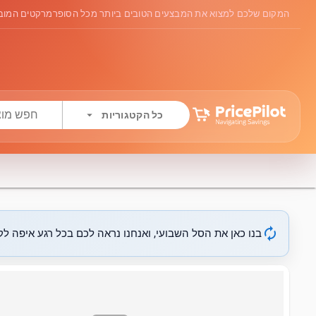
המקום שלכם למצוא את המבצעים הטובים ביותר מכל הסופרמרקטים המובי
arrow_drop_down
כל הקטגוריות
autorenew
בנו כאן את הסל השבועי, ואנחנו נראה לכם בכל רגע איפה לקנ