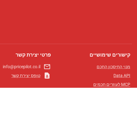
קישורים שימושיים
פרטי יצירת קשר
mail_outline
מנוי החיסכון החכם
info@pricepilot.co.il
contact_page
Data API
טופס יצירת קשר
MCP לעוזרים חכמים
מגזין פרייספיילוט
לוח מובילים
אודותינו
תנאי שימוש
מדיניות פרטיות