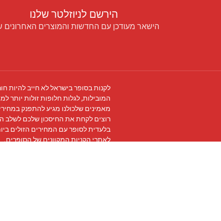
הירשם לניוזלטר שלנו
הישאר מעודכן עם החדשות והמוצרים האחרונים ש
לקנות בסופר בישראל לא חייב להיות חור
המובילות, לגלות חלופות זולות יותר למו
מאמינים שלכולנו מגיע להתפנק במחירים
רוצים לקחת את החיסכון שלכם לשלב ה
בלעדית לסופר עם המחירים הזולים ביו
לאתרי הקניות המקוונים של הסופרים.
עקבו אחרינו ב
פייסבוק
והצטרפו ל
קבוצת