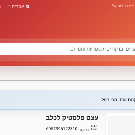
rd
arrow_drop_down
לים בישראל!
עברית
ות אותו הכי בזול.
עצם פלסטיק לכלב
qr_code
6957396122310
ברקוד: