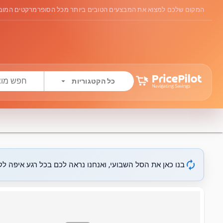
המקום שלכם למצוא את המבצעים הטובים ביותר מכל הסופרמרקטים המובי
arrow_drop_down
כל הקטגוריות
autorenew
בנו כאן את הסל השבועי, ואנחנו נראה לכם בכל רגע איפה לקנ