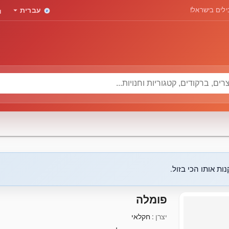
rd
arrow_drop_down
לים בישראל!
עברית
ות אותו הכי בזול.
פומלה
יצרן :
חקלאי