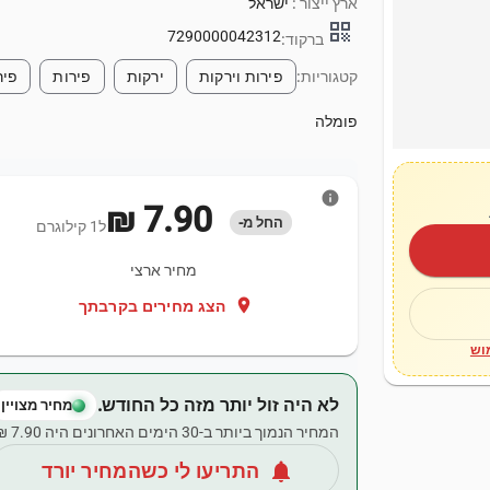
ארץ ייצור :
ישראל
qr_code
7290000042312
ברקוד:
קטגוריות:
פירות וירקות
ירקות
פירות
פיר
פומלה
info
‏7.90 ‏₪
החל מ-
ל1 קילוגרם
מחיר ארצי
location_on
הצג מחירים בקרבתך
וש
לא היה זול יותר מזה כל החודש.
מחיר מצויין
המחיר הנמוך ביותר ב-30 הימים האחרונים היה ‏7.90 ‏₪.
notifications
התריעו לי כשהמחיר יורד