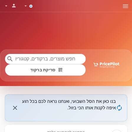
menu
person
arrow_drop_down
arrow_drop_down
search
qr_code
סריקת ברקוד
בנו כאן את הסל השבועי, ואנחנו נראה לכם בכל רגע
close
autorenew
איפה לקנות אותו הכי בזול.