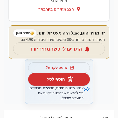
מחיר ארצי
location_on
הצג מחירים בקרבתך
זה מחיר הוגן, אבל היה מעט זול יותר.
מחיר הוגן
המחיר הנמוך ביותר ב-30 הימים האחרונים היה ‏4.90 ‏₪.
notifications
התריעו לי כשהמחיר יורד
storefront
איפה לקנות?
add_shopping_cart
הוסף לסל
insights
אנחנו משווים חנויות, מבצעים ומרחקים
כדי להראות איפה שווה לקנות את
המוצרים שבסל.
מידה
מחיר למידה \ משקל