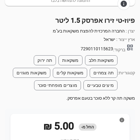
התמונה להמחשה בלבד
info
פיוז-טי זירו אפרסק 1.5 ליטר
יצרן :
החברה המרכזית להפצת משקאות בע"מ
ארץ ייצור :
ישראל
qr_code
7290110115623
ברקוד:
משקאות חלב
משקאות
תה ירוק
קטגוריות:
תה צמחים
משקאות קלים
משקאות מוגזים
מיצים טבעיים
מוצרים מופחתי סוכר
משקה תה קר ללא סוכר בטעם אפרסק.
info
‏5.00 ‏₪
החל מ-