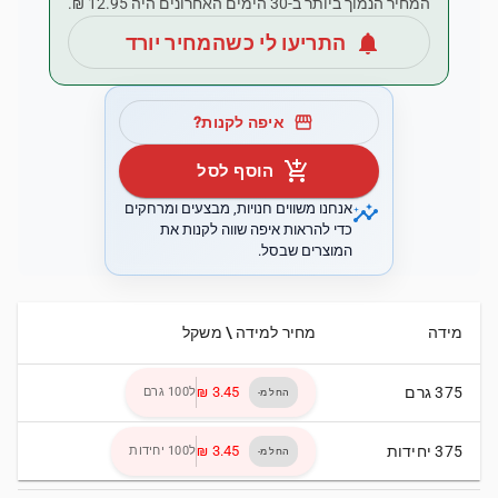
המחיר הנמוך ביותר ב-30 הימים האחרונים היה ‏12.95 ‏₪.
notifications
התריעו לי כשהמחיר יורד
storefront
איפה לקנות?
add_shopping_cart
הוסף לסל
insights
אנחנו משווים חנויות, מבצעים ומרחקים
כדי להראות איפה שווה לקנות את
המוצרים שבסל.
מידה
מחיר למידה \ משקל
375 גרם
ל100 גרם
החל מ-
375 יחידות
ל100 יחידות
החל מ-