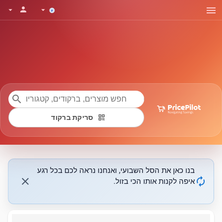
menu
person
arrow_drop_down
arrow_drop_down
search
qr_code
סריקת ברקוד
בנו כאן את הסל השבועי, ואנחנו נראה לכם בכל רגע
close
autorenew
איפה לקנות אותו הכי בזול.