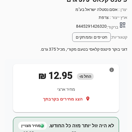
יצרן :
אסם נסטלה ישראל בע"מ
ארץ ייצור :
צרפת
qr_code
8445291426320
ברקוד:
קטגוריות:
חטיפים וממתקים
דגני בוקר פיטנס קלאסי בטעם מקורי, מכיל 375 גרם.
info
‏12.95 ‏₪
החל מ-
מחיר ארצי
location_on
הצג מחירים בקרבתך
לא היה זול יותר מזה כל החודש.
מחיר מצויין