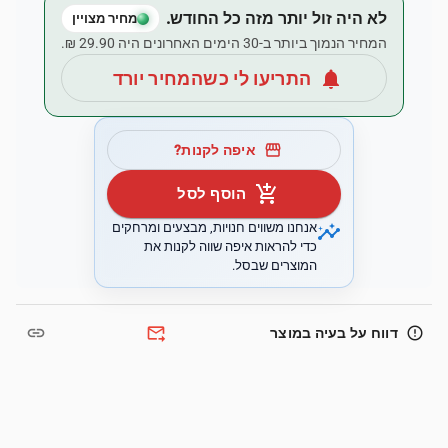
לא היה זול יותר מזה כל החודש.
מחיר מצויין
המחיר הנמוך ביותר ב-30 הימים האחרונים היה ‏29.90 ‏₪.
notifications
התריעו לי כשהמחיר יורד
storefront
איפה לקנות?
add_shopping_cart
הוסף לסל
insights
אנחנו משווים חנויות, מבצעים ומרחקים
כדי להראות איפה שווה לקנות את
המוצרים שבסל.
link
forward_to_inbox
error_outline
דווח על בעיה במוצר