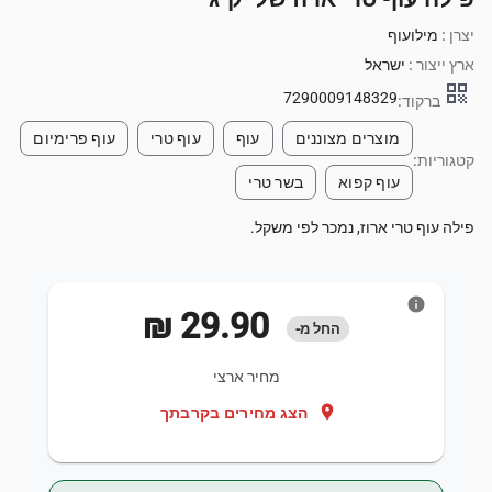
יצרן :
מילועוף
ארץ ייצור :
ישראל
qr_code
7290009148329
ברקוד:
מוצרים מצוננים
עוף
עוף טרי
עוף פרימיום
קטגוריות:
עוף קפוא
בשר טרי
פילה עוף טרי ארוז, נמכר לפי משקל.
info
‏29.90 ‏₪
החל מ-
מחיר ארצי
location_on
הצג מחירים בקרבתך