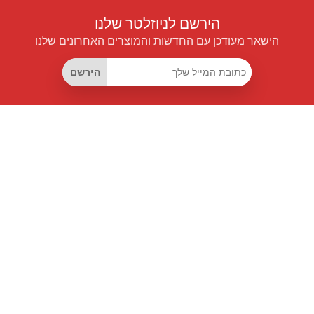
הירשם לניוזלטר שלנו
הישאר מעודכן עם החדשות והמוצרים האחרונים שלנו
הירשם
קישורים שימושיים
מנוי החיסכון החכם
Data API
MCP לעוזרים חכמים
מגזין פרייספיילוט
לוח מובילים
אודותינו
תנאי שימוש