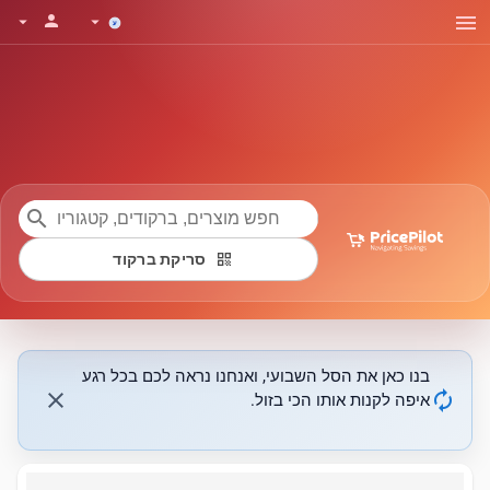
menu
person
arrow_drop_down
arrow_drop_down
search
qr_code
סריקת ברקוד
בנו כאן את הסל השבועי, ואנחנו נראה לכם בכל רגע
close
autorenew
איפה לקנות אותו הכי בזול.