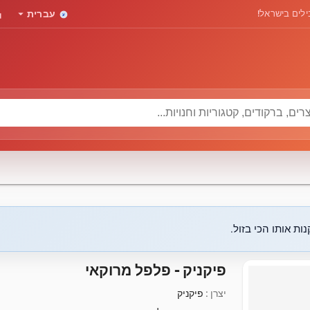
rd
arrow_drop_down
לים בישראל!
עברית
ות אותו הכי בזול.
פיקניק - פלפל מרוקאי
יצרן :
פיקניק