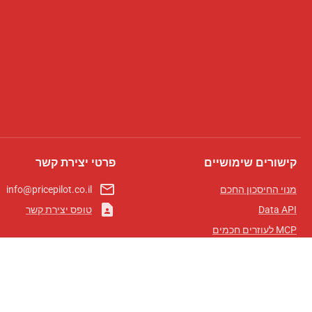
קישורים שימושיים
פרטי יצירת קשר
mail_outline
מנוי החיסכון החכם
info@pricepilot.co.il
contact_page
Data API
טופס יצירת קשר
MCP לעוזרים חכמים
מגזין פרייספיילוט
לוח מובילים
אודותינו
תנאי שימוש