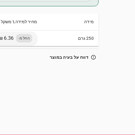
מידה
מחיר למידה \ משקל
250 גרם
החל מ-
error_outline
דווח על בעיה במוצר