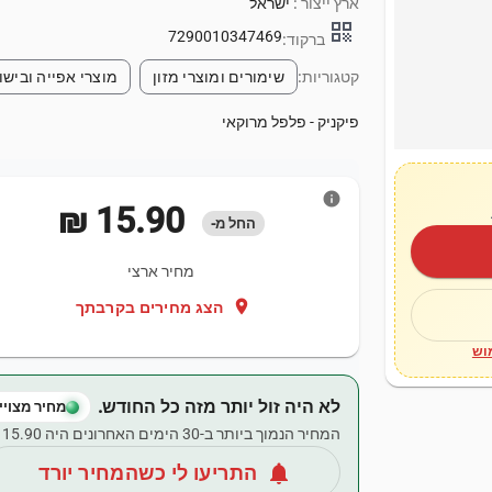
ארץ ייצור :
ישראל
qr_code
7290010347469
ברקוד:
קטגוריות:
שימורים ומוצרי מזון
מוצרי אפייה ובישו
פיקניק - פלפל מרוקאי
info
‏15.90 ‏₪
החל מ-
מחיר ארצי
location_on
הצג מחירים בקרבתך
וש
לא היה זול יותר מזה כל החודש.
מחיר מצויין
המחיר הנמוך ביותר ב-30 הימים האחרונים היה ‏15.90 ‏₪.
notifications
התריעו לי כשהמחיר יורד