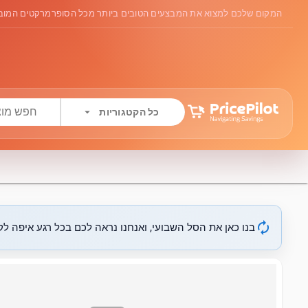
המקום שלכם למצוא את המבצעים הטובים ביותר מכל הסופרמרקטים המובי
arrow_drop_down
כל הקטגוריות
autorenew
בנו כאן את הסל השבועי, ואנחנו נראה לכם בכל רגע איפה לקנ