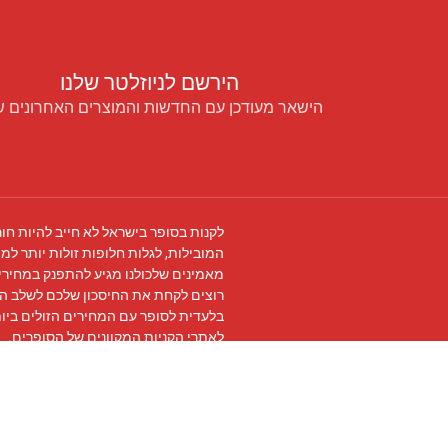
הירשם לניוזלטר שלנו
הישאר מעודכן עם החדשות והמוצרים האחרונים ש
לקנות בסופר בישראל לא חייב להיות חור
המובילות, לגלות חלופות זולות יותר למו
מאמינים שלכולנו מגיע להתפנק במחירים
רוצים לקחת את החיסכון שלכם לשלב ה
בלעדית לסופר עם המחירים הזולים ביו
לאתרי הקניות המקוונים של הסופרים.
עקבו אחרינו ב
פייסבוק
והצטרפו ל
קבוצת