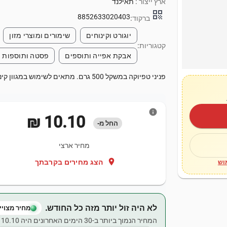
ארץ ייצור :
תאילנד
qr_code
8852633020403
ברקוד:
יוגורט וקינוחים
שימורים ומוצרי מזון
קטגוריות:
אבקת אפייה ותוספים
פסטה ותוספות
פניני טפיוקה במשקל 500 גרם. מתאים לשימוש במגוון קינוחים ומשקאות.
info
‏10.10 ‏₪
החל מ-
מחיר ארצי
location_on
הצג מחירים בקרבתך
וש
לא היה זול יותר מזה כל החודש.
מחיר מצויין
המחיר הנמוך ביותר ב-30 הימים האחרונים היה ‏10.10 ‏₪.