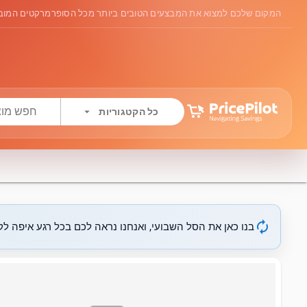
המקום שלכם למצוא את המבצעים הטובים ביותר מכל הסופרמרקטים המובי
arrow_drop_down
כל הקטגוריות
autorenew
בנו כאן את הסל השבועי, ואנחנו נראה לכם בכל רגע איפה לקנ