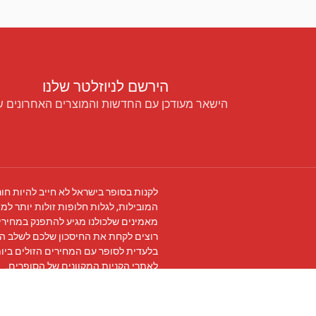
הירשם לניוזלטר שלנו
הישאר מעודכן עם החדשות והמוצרים האחרונים ש
לקנות בסופר בישראל לא חייב להיות חור
המובילות, לגלות חלופות זולות יותר למו
מאמינים שלכולנו מגיע להתפנק במחירים
רוצים לקחת את החיסכון שלכם לשלב ה
בלעדית לסופר עם המחירים הזולים ביו
לאתרי הקניות המקוונים של הסופרים.
עקבו אחרינו ב
פייסבוק
והצטרפו ל
קבוצת