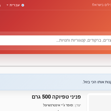
rd
arrow_drop_down
לים בישראל!
עברית
ות אותו הכי בזול.
פניני טפיוקה 500 גרם
יצרן :
סופר ג'יי אינטרנשיונל