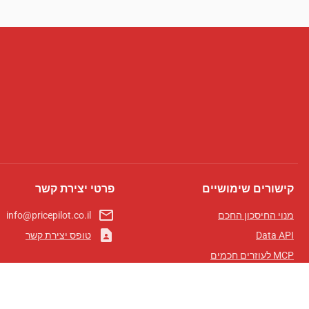
קישורים שימושיים
פרטי יצירת קשר
mail_outline
מנוי החיסכון החכם
info@pricepilot.co.il
contact_page
Data API
טופס יצירת קשר
MCP לעוזרים חכמים
מגזין פרייספיילוט
לוח מובילים