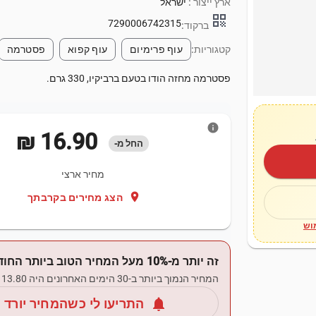
ארץ ייצור :
ישראל
qr_code
7290006742315
ברקוד:
קטגוריות:
עוף פרימיום
עוף קפוא
פסטרמה
פסטרמה מחזה הודו בטעם ברביקיו, 330 גרם.
info
‏16.90 ‏₪
החל מ-
מחיר ארצי
location_on
הצג מחירים בקרבתך
וש
זה יותר מ-10% מעל המחיר הטוב ביותר החודש.
המחיר הנמוך ביותר ב-30 הימים האחרונים היה ‏13.80 ‏₪.
notifications
התריעו לי כשהמחיר יורד