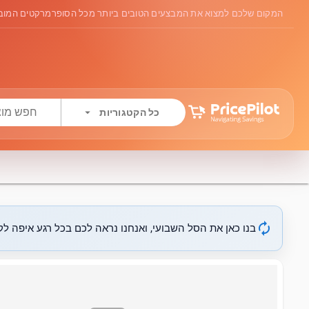
המקום שלכם למצוא את המבצעים הטובים ביותר מכל הסופרמרקטים המובי
arrow_drop_down
כל הקטגוריות
autorenew
בנו כאן את הסל השבועי, ואנחנו נראה לכם בכל רגע איפה לקנ