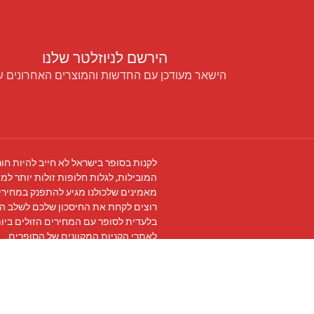
הירשם לניוזלטר שלנו
הישאר מעודכן עם החדשות והמוצרים האחרונים ש
לקנות בסופר בישראל לא חייב להיות חור
המובילות, לגלות חלופות זולות יותר למו
מאמינים שלכולנו מגיע להתפנק במחירים
רוצים לקחת את החיסכון שלכם לשלב ה
בלעדית לסופר עם המחירים הזולים ביו
לאתרי הקניות המקוונים של הסופרים.
עקבו אחרינו ב
פייסבוק
והצטרפו ל
קבוצת