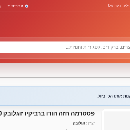
rd
arrow_drop_down
לים בישראל!
עברית
ות אותו הכי בזול.
פסטרמה חזה הודו ברביקיו זוגלובק 330 גרם
יצרן :
זוגלובק