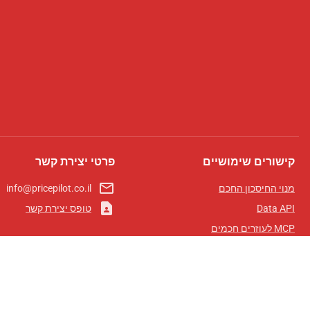
קישורים שימושיים
פרטי יצירת קשר
mail_outline
מנוי החיסכון החכם
info@pricepilot.co.il
contact_page
Data API
טופס יצירת קשר
MCP לעוזרים חכמים
מגזין פרייספיילוט
לוח מובילים
אודותינו
תנאי שימוש