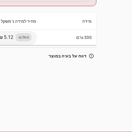
מידה
מחיר למידה \ משקל
330 גרם
החל מ-
error_outline
דווח על בעיה במוצר