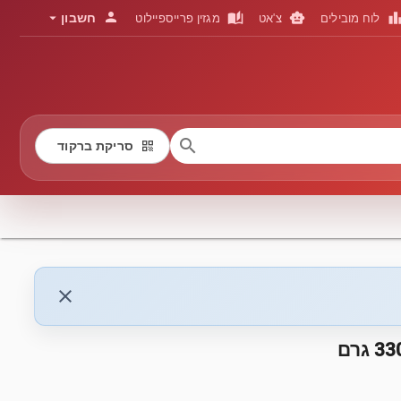
person
arrow_drop_down
auto_stories
smart_toy
leaderboa
חשבון
לוח מובילים
צ'אט
מגזין פרייספיילוט
search
qr_code
סריקת ברקוד
close