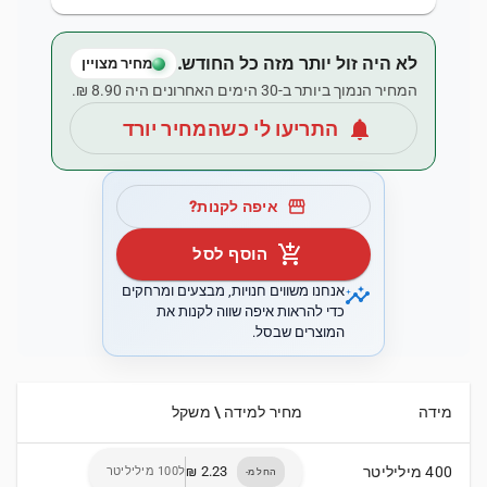
לא היה זול יותר מזה כל החודש.
מחיר מצויין
המחיר הנמוך ביותר ב-30 הימים האחרונים היה ‏8.90 ‏₪.
notifications
התריעו לי כשהמחיר יורד
storefront
איפה לקנות?
add_shopping_cart
הוסף לסל
insights
אנחנו משווים חנויות, מבצעים ומרחקים
כדי להראות איפה שווה לקנות את
המוצרים שבסל.
מידה
מחיר למידה \ משקל
400 מיליליטר
ל100 מיליליטר
החל מ-