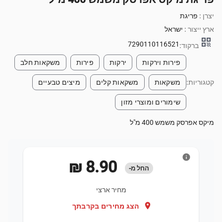
יצרן :
פריגת
ארץ ייצור :
ישראל
qr_code
7290110116521
ברקוד:
פירות וירקות
ירקות
פירות
משקאות חלב
קטגוריות:
משקאות
משקאות קלים
מיצים טבעיים
שימורים ומוצרי מזון
מיקס אפרסק משמש 400 מ"ל
info
‏8.90 ‏₪
החל מ-
מחיר ארצי
location_on
הצג מחירים בקרבתך