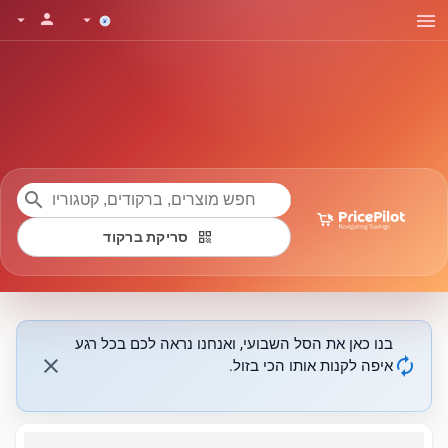
menu
person
arrow_drop_down
arrow_drop_down
search
qr_code
סריקת ברקוד
בנו כאן את הסל השבועי, ואנחנו נראה לכם בכל רגע
close
autorenew
איפה לקנות אותו הכי בזול.