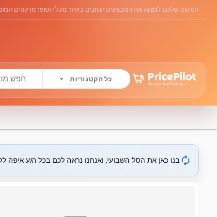
המקום שלכם למצוא את המבצעים הטובים ביותר מכל הסופרמרקטים המובי
arrow_drop_down
כל הקטגוריות
autorenew
בנו כאן את הסל השבועי, ואנחנו נראה לכם בכל רגע איפה לקנ