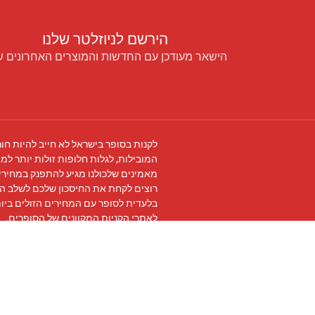
הירשם לניוזלטר שלנו
הישאר מעודכן עם החדשות והמוצרים האחרונים ש
לקנות בסופר בישראל לא חייב להיות חור
המובילות, לגלות חלופות זולות יותר למו
מאמינים שלכולנו מגיע להתפנק במחירים
רוצים לקחת את החיסכון שלכם לשלב ה
בלעדית לסופר עם המחירים הזולים ביו
לאתרי הקניות המקוונים של הסופרים.
עקבו אחרינו ב
פייסבוק
והצטרפו ל
קבוצת