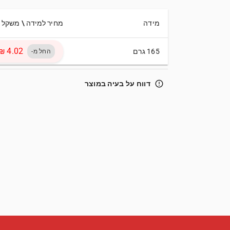
מידה
מחיר למידה \ משקל
165 גרם
החל מ-
error_outline
דווח על בעיה במוצר