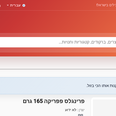
rd
arrow_drop_down
לים בישראל!
עברית
ות אותו הכי בזול.
פרינגלס פפריקה 165 גרם
יצרן :
לא ידוע