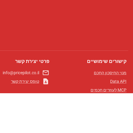
קישורים שימושיים
פרטי יצירת קשר
mail_outline
מנוי החיסכון החכם
info@pricepilot.co.il
contact_page
Data API
טופס יצירת קשר
MCP לעוזרים חכמים
מגזין פרייספיילוט
לוח מובילים
אודותינו
תנאי שימוש