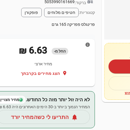
qr_code
5053990161669
ברקוד:
קטגוריות:
חטיפים מלוחים
פופקורן
פרינגלס פפריקה 165 גרם
info
‏6.63 ‏₪
החל מ-
מחיר ארצי
location_on
הצג מחירים בקרבתך
וש
לא היה זול יותר מזה כל החודש.
מחיר מצויין
המחיר הנמוך ביותר ב-30 הימים האחרונים היה ‏6.63 ‏₪.
notifications
התריעו לי כשהמחיר יורד