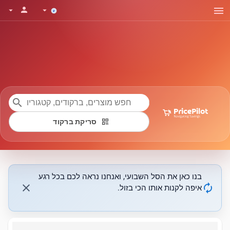
menu
person
arrow_drop_down
arrow_drop_down
search
qr_code
סריקת ברקוד
בנו כאן את הסל השבועי, ואנחנו נראה לכם בכל רגע
close
autorenew
איפה לקנות אותו הכי בזול.