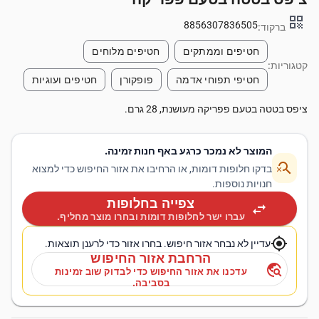
qr_code
8856307836505
ברקוד:
חטיפים וממתקים
חטיפים מלוחים
קטגוריות:
חטיפי תפוחי אדמה
פופקורן
חטיפים ועוגיות
ציפס בטטה בטעם פפריקה מעושנת, 28 גרם.
המוצר לא נמכר כרגע באף חנות זמינה.
search_off
בדקו חלופות דומות, או הרחיבו את אזור החיפוש כדי למצוא
חנויות נוספות.
צפייה בחלופות
swap_horiz
עברו ישר לחלופות דומות ובחרו מוצר מחליף.
my_location
עדיין לא נבחר אזור חיפוש. בחרו אזור כדי לרענן תוצאות.
הרחבת אזור החיפוש
travel_explore
עדכנו את אזור החיפוש כדי לבדוק שוב זמינות
בסביבה.