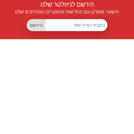
הירשם לניוזלטר שלנו
הישאר מעודכן עם החדשות והמוצרים האחרונים שלנו
הירשם
קישורים שימושיים
מנוי החיסכון החכם
Data API
MCP לעוזרים חכמים
מגזין פרייספיילוט
לוח מובילים
אודותינו
תנאי שימוש
מדיניות פרטיות