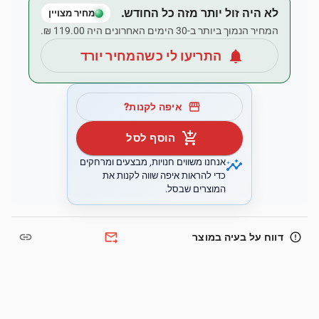
לא היה זול יותר מזה כל החודש.
מחיר מצויין
המחיר הנמוך ביותר ב-30 הימים האחרונים היה ‏119.00 ‏₪.
notifications
התריעו לי כשהמחיר יורד
storefront
איפה לקנות?
add_shopping_cart
הוסף לסל
insights
אנחנו משווים חנויות, מבצעים ומרחקים
כדי להראות איפה שווה לקנות את
המוצרים שבסל.
link
forward_to_inbox
error_outline
דווח על בעיה במוצר