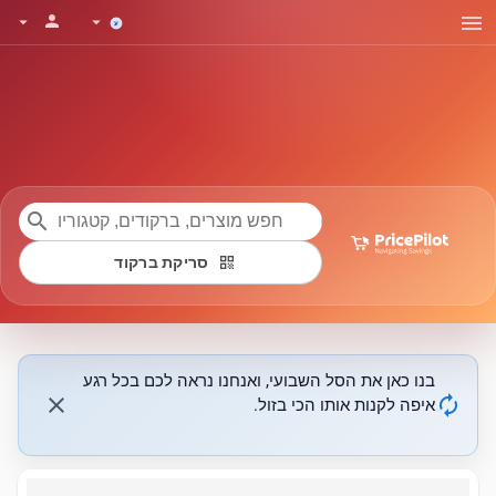
menu
person
arrow_drop_down
arrow_drop_down
search
qr_code
סריקת ברקוד
בנו כאן את הסל השבועי, ואנחנו נראה לכם בכל רגע
close
autorenew
איפה לקנות אותו הכי בזול.