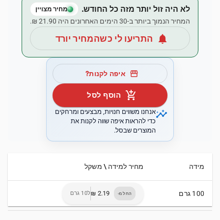
לא היה זול יותר מזה כל החודש.
מחיר מצויין
המחיר הנמוך ביותר ב-30 הימים האחרונים היה ‏21.90 ‏₪.
notifications
התריעו לי כשהמחיר יורד
storefront
איפה לקנות?
add_shopping_cart
הוסף לסל
insights
אנחנו משווים חנויות, מבצעים ומרחקים
כדי להראות איפה שווה לקנות את
המוצרים שבסל.
מידה
מחיר למידה \ משקל
100 גרם
ל10 גרם
החל מ-