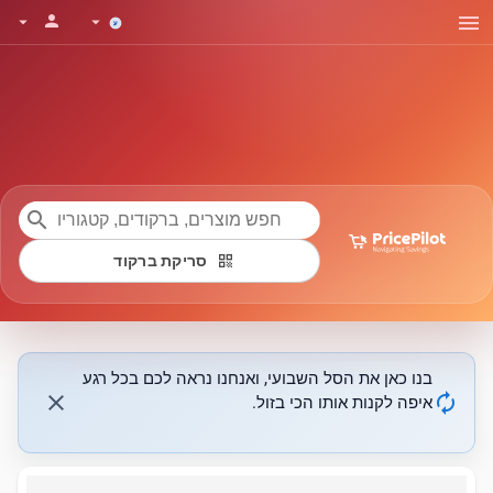
menu
person
arrow_drop_down
arrow_drop_down
search
qr_code
סריקת ברקוד
בנו כאן את הסל השבועי, ואנחנו נראה לכם בכל רגע
close
autorenew
איפה לקנות אותו הכי בזול.