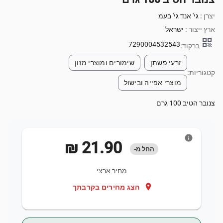
יצרן :
גי' אנד גי' בעמ
ארץ ייצור :
ישראל
qr_code
7290004532543
ברקוד:
זרעי פשתן
שימורים ומוצרי מזון
קטגוריות:
מוצרי אפייה ובישול
צנובר הטיב 100 גרם
info
‏21.90 ‏₪
החל מ-
מחיר ארצי
location_on
הצג מחירים בקרבתך