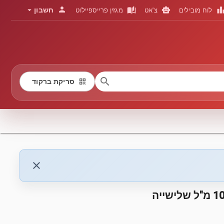
person
arrow_drop_down
auto_stories
smart_toy
leaderboa
חשבון
לוח מובילים
צ'אט
מגזין פרייספיילוט
search
qr_code
סריקת ברקוד
close