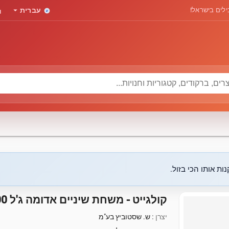
rd
arrow_drop_down
לים בישראל!
עברית
ות אותו הכי בזול.
קולגייט - משחת שיניים אדומה ג'ל 100 מ"ל שלישייה
יצרן :
ש. שסטוביץ בע"מ