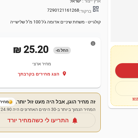
ארץ ייצור :
ישראל
qr_code
7290121161268
ברקוד:
קולגייט - משחת שיניים אדומה ג'ל 100 מ"ל שלישייה
info
‏25.20 ‏₪
החל מ-
מחיר ארצי
location_on
הצג מחירים בקרבתך
וש
זה מחיר הוגן, אבל היה מעט זול יותר.
מחיר 
המחיר הנמוך ביותר ב-30 הימים האחרונים היה ‏24.90 ‏₪.
notifications
התריעו לי כשהמחיר יורד