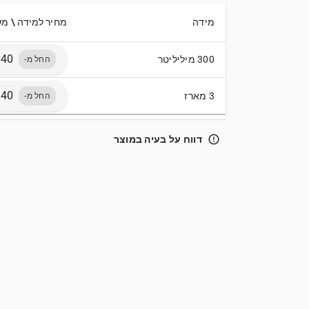
מידה
מחיר למידה \ מ
300 מיליליטר
החל מ-
3 מארז
החל מ-
error_outline
דווח על בעיה במוצר