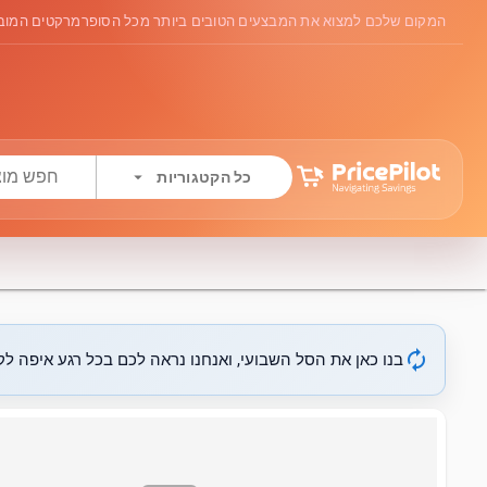
המקום שלכם למצוא את המבצעים הטובים ביותר מכל הסופרמרקטים המובי
arrow_drop_down
כל הקטגוריות
autorenew
בנו כאן את הסל השבועי, ואנחנו נראה לכם בכל רגע איפה לקנ