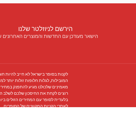
הירשם לניוזלטר שלנו
הישאר מעודכן עם החדשות והמוצרים האחרונים ש
לקנות בסופר בישראל לא חייב להיות חור
המובילות, לגלות חלופות זולות יותר למו
מאמינים שלכולנו מגיע להתפנק במחירים
רוצים לקחת את החיסכון שלכם לשלב ה
בלעדית לסופר עם המחירים הזולים ביו
לאתרי הקניות המקוונים של הסופרים.
עקבו אחרינו ב
פייסבוק
והצטרפו ל
קבוצת