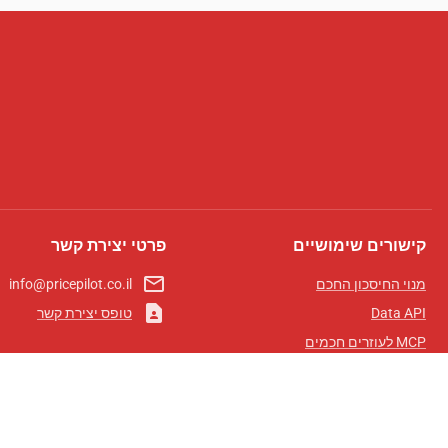
קישורים שימושיים
פרטי יצירת קשר
mail_outline
מנוי החיסכון החכם
info@pricepilot.co.il
contact_page
Data API
טופס יצירת קשר
MCP לעוזרים חכמים
מגזין פרייספיילוט
לוח מובילים
אודותינו