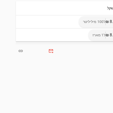
שקל
ל100 מיליליטר
ל1 מארז
link
forward_to_inbox