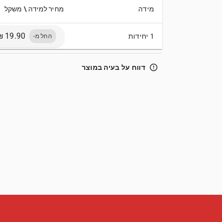
מידה
מחיר למידה \ משקל
1 יחידות
החל מ-
error_outline
דווח על בעיה במוצר