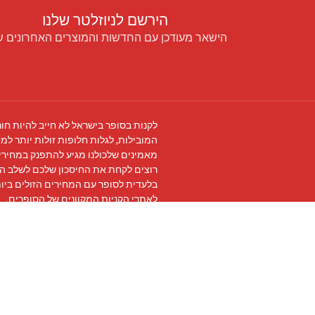
הירשם לניוזלטר שלנו
הישאר מעודכן עם החדשות והמוצרים האחרונים ש
לקנות בסופר בישראל לא חייב להיות חור
המובילות, לגלות חלופות זולות יותר למו
מאמינים שלכולנו מגיע להתפנק במחירים
רוצים לקחת את החיסכון שלכם לשלב ה
בלעדית לסופר עם המחירים הזולים ביו
לאתרי הקניות המקוונים של הסופרים.
עקבו אחרינו ב
פייסבוק
והצטרפו ל
קבוצת