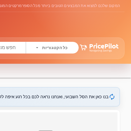
המקום שלכם למצוא את המבצעים הטובים ביותר מכל הסופרמרקטים המובי
arrow_drop_down
כל הקטגוריות
autorenew
בנו כאן את הסל השבועי, ואנחנו נראה לכם בכל רגע איפה לקנ