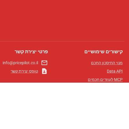
קישורים שימושיים
פרטי יצירת קשר
mail_outline
מנוי החיסכון החכם
info@pricepilot.co.il
contact_page
Data API
טופס יצירת קשר
MCP לעוזרים חכמים
מגזין פרייספיילוט
לוח מובילים
אודותינו
תנאי שימוש
מדיניות פרטיות