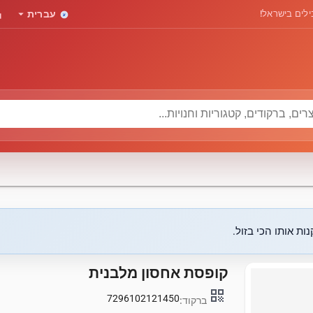
rd
arrow_drop_down
לים בישראל!
עברית
ות אותו הכי בזול.
קופסת אחסון מלבנית
qr_code
7296102121450
ברקוד: