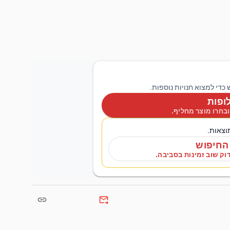
 כדי למצוא חנויות נוספות.
ופות
ובחרו מוצר מחליף.
תוצאות.
החיפוש
וק שוב זמינות בסביבה.
link
forward_to_inbox