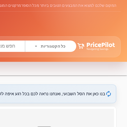
המקום שלכם למצוא את המבצעים הטובים ביותר מכל הסופרמרקטים המובי
arrow_drop_down
כל הקטגוריות
autorenew
בנו כאן את הסל השבועי, ואנחנו נראה לכם בכל רגע איפה לקנ