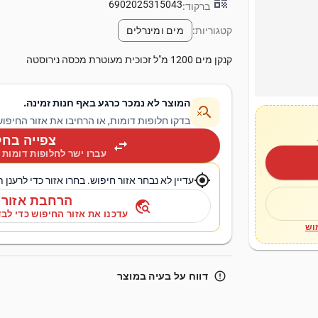
qr_code
6902025315043
ברקוד:
קטגוריות:
מים ומינרלים
קנקן מים 1200 מ"ל זכוכית מעוטרת מכסה נירוסטה
המוצר לא נמכר כרגע באף חנות זמינה.
search_off
בדקו חלופות דומות, או הרחיבו את אזור החיפוש
צפייה בחל
swap_horiz
עברו ישר לחלופות דומות 
my_location
עדיין לא נבחר אזור חיפוש. בחרו אזור כדי לרענן 
הרחבת אזור 
travel_explore
עדכנו את אזור החיפוש כדי לבד
וש
error_outline
דווח על בעיה במוצר