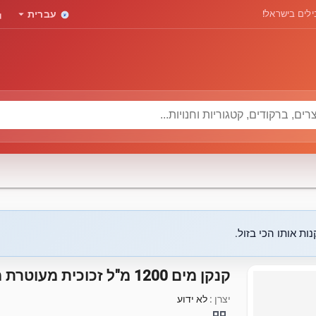
rd
arrow_drop_down
לים בישראל!
עברית
ות אותו הכי בזול.
קנקן מים 1200 מ"ל זכוכית מעוטרת מכסה נירוסטה
יצרן :
לא ידוע