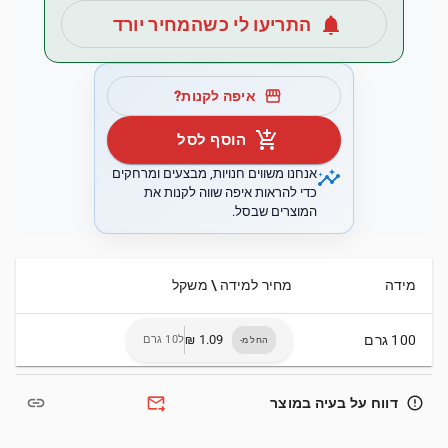
notifications
התריעו לי כשהמחיר יורד
storefront
איפה לקנות?
add_shopping_cart
הוסף לסל
insights
אנחנו משווים חנויות, מבצעים ומרחקים
כדי להראות איפה שווה לקנות את
המוצרים שבסל.
מידה
מחיר למידה \ משקל
100 גרם
ל10 גרם
החל מ-
link
forward_to_inbox
error_outline
דווח על בעיה במוצר