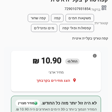
qr_code
7290107931854
ברקוד:
משקאות חמים
קפה
קפה שחור
קטגוריות:
קפסולות ופולי קפה
מים ומינרלים
קפה טורקי בקלייה איטית
info
‏10.90 ‏₪
החל מ-
מחיר ארצי
location_on
הצג מחירים בקרבתך
לא היה זול יותר מזה כל החודש.
מחיר מצויין
המחיר הנמוך ביותר ב-30 הימים האחרונים היה ‏10.90 ‏₪.