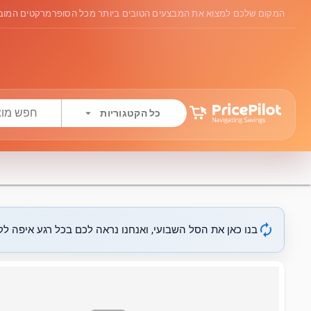
המקום שלכם למצוא את המבצעים הטובים ביותר מכל הסופרמרקטים המובי
arrow_drop_down
כל הקטגוריות
autorenew
בנו כאן את הסל השבועי, ואנחנו נראה לכם בכל רגע איפה לקנ