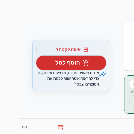
storefront
איפה לקנות?
add_shopping_cart
הוסף לסל
insights
אנחנו משווים חנויות, מבצעים ומרחקים
כדי להראות איפה שווה לקנות את
המוצרים שבסל.
link
forward_to_inbox