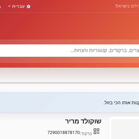
rd
arrow_drop_down
לים בישראל!
עברית
ות אותו הכי בזול.
שוקולד מריר
qr_code
7290018878170
ברקוד: