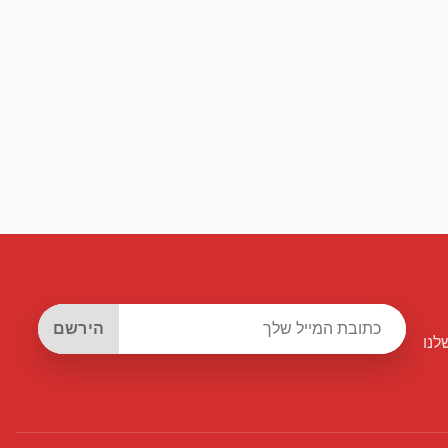
הירשם
לנו