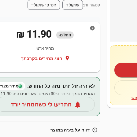
קטגוריות:
שוקולד
חטיפי שוקולד
info
‏11.90 ‏₪
החל מ-
מחיר ארצי
location_on
הצג מחירים בקרבתך
לא היה זול יותר מזה כל החודש.
מחיר מצויין
המחיר הנמוך ביותר ב-30 הימים האחרונים היה ‏11.90 ‏₪.
וש
notifications
התריעו לי כשהמחיר יורד
error_outline
דווח על בעיה במוצר