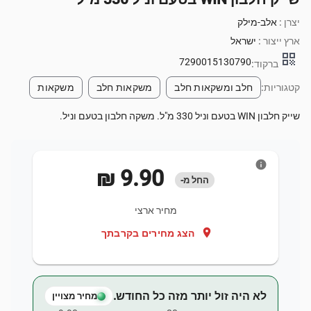
יצרן :
אלב-מילק
ארץ ייצור :
ישראל
qr_code
7290015130790
ברקוד:
קטגוריות:
חלב ומשקאות חלב
משקאות חלב
משקאות
שייק חלבון WIN בטעם וניל 330 מ"ל. משקה חלבון בטעם וניל.
info
‏9.90 ‏₪
החל מ-
מחיר ארצי
location_on
הצג מחירים בקרבתך
לא היה זול יותר מזה כל החודש.
מחיר מצויין