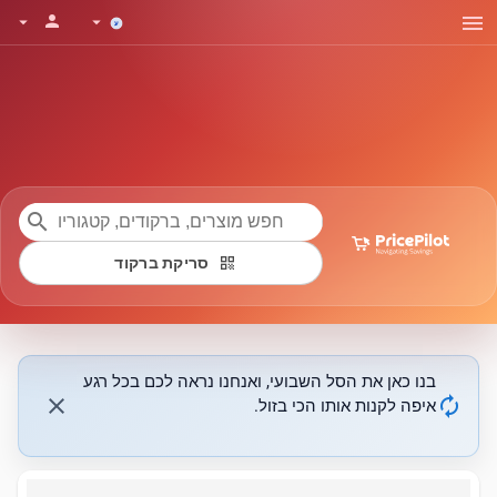
menu
person
arrow_drop_down
arrow_drop_down
search
qr_code
סריקת ברקוד
בנו כאן את הסל השבועי, ואנחנו נראה לכם בכל רגע
close
autorenew
איפה לקנות אותו הכי בזול.