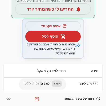
המחיר הנמוך ביותר ב-30 הימים האחרונים היה ‏9.90 ‏₪.
notifications
התריעו לי כשהמחיר יורד
storefront
איפה לקנות?
add_shopping_cart
הוסף לסל
insights
אנחנו משווים חנויות, מבצעים ומרחקים
כדי להראות איפה שווה לקנות את
המוצרים שבסל.
מידה
מחיר למידה \ משקל
330 מיליליטר
ל100 מיליליטר
החל מ-
link
forward_to_inbox
error_outline
דווח על בעיה במוצר