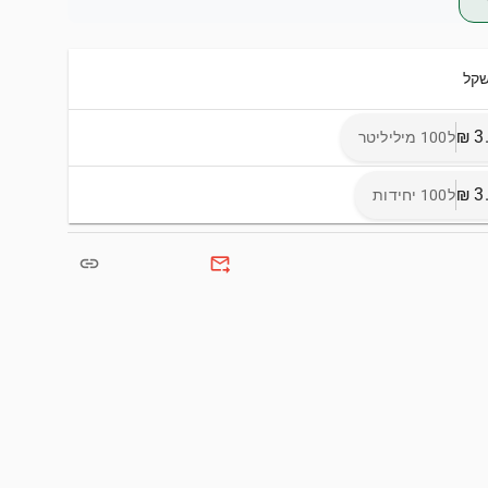
שקל
ל100 מיליליטר
ל100 יחידות
link
forward_to_inbox