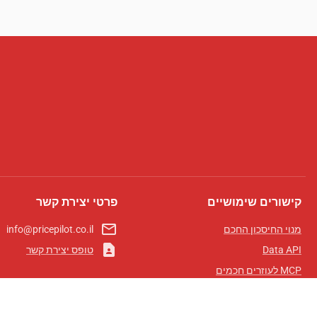
קישורים שימושיים
פרטי יצירת קשר
mail_outline
מנוי החיסכון החכם
info@pricepilot.co.il
contact_page
Data API
טופס יצירת קשר
MCP לעוזרים חכמים
מגזין פרייספיילוט
לוח מובילים