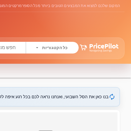
המקום שלכם למצוא את המבצעים הטובים ביותר מכל הסופרמרקטים המובי
arrow_drop_down
כל הקטגוריות
autorenew
בנו כאן את הסל השבועי, ואנחנו נראה לכם בכל רגע איפה לקנ