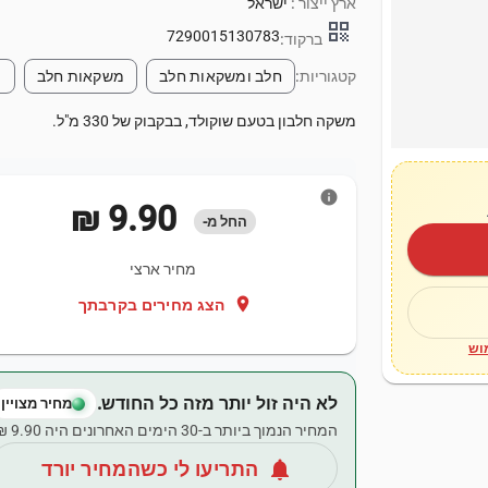
ארץ ייצור :
ישראל
qr_code
7290015130783
ברקוד:
קטגוריות:
חלב ומשקאות חלב
משקאות חלב
מ
משקה חלבון בטעם שוקולד, בבקבוק של 330 מ"ל.
info
‏9.90 ‏₪
החל מ-
מחיר ארצי
location_on
הצג מחירים בקרבתך
וש
לא היה זול יותר מזה כל החודש.
מחיר מצויין
המחיר הנמוך ביותר ב-30 הימים האחרונים היה ‏9.90 ‏₪.
notifications
התריעו לי כשהמחיר יורד