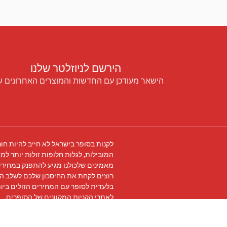
הירשם לניוזלטר שלנו
הישאר מעודכן עם החדשות והמוצרים האחרונים ש
לקנות בסופר בישראל לא חייב להיות חור
המובילות, לגלות חלופות זולות יותר למו
מאמינים שלכולנו מגיע להתפנק במחירים
רוצים לקחת את החיסכון שלכם לשלב ה
בלעדית לסופר עם המחירים הזולים ביו
לאתרי הקניות המקוונים של הסופרים.
עקבו אחרינו ב
פייסבוק
והצטרפו ל
קבוצת