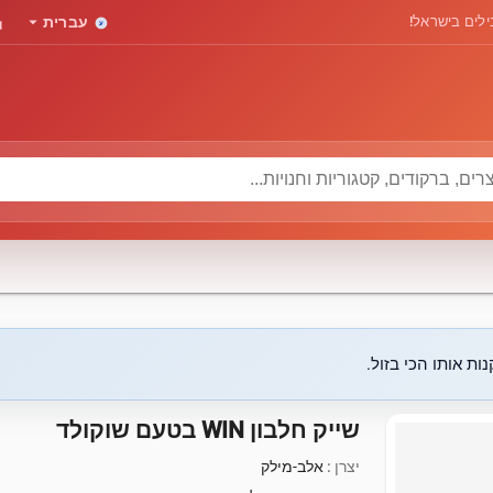
rd
arrow_drop_down
לים בישראל!
עברית
ות אותו הכי בזול.
שייק חלבון WIN בטעם שוקולד
יצרן :
אלב-מילק