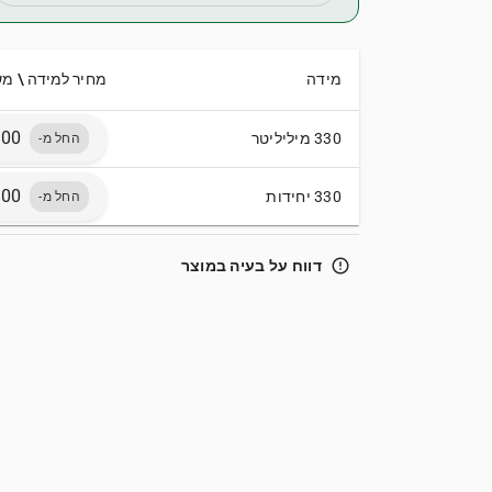
מידה
מחיר למידה \ מ
330 מיליליטר
החל מ-
330 יחידות
החל מ-
error_outline
דווח על בעיה במוצר