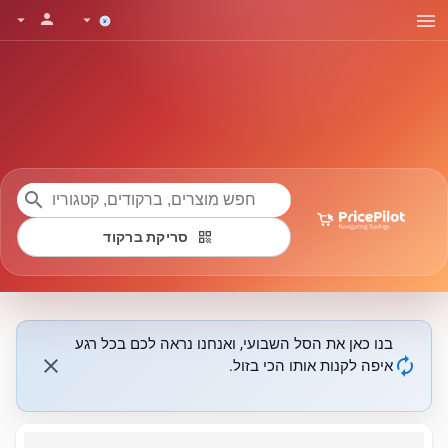
menu
person
arrow_drop_down
arrow_drop_down
search
qr_code
סריקת ברקוד
בנו כאן את הסל השבועי, ואנחנו נראה לכם בכל רגע
close
autorenew
איפה לקנות אותו הכי בזול.