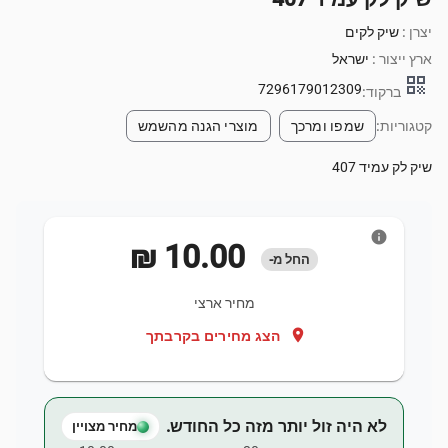
יצרן :
שיק לקים
ארץ ייצור :
ישראל
qr_code
7296179012309
ברקוד:
קטגוריות:
שמפו ומרכך
מוצרי הגנה מהשמש
שיק לק עמיד 407
info
‏10.00 ‏₪
החל מ-
מחיר ארצי
location_on
הצג מחירים בקרבתך
לא היה זול יותר מזה כל החודש.
מחיר מצויין