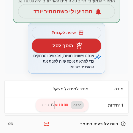
המחיר הנמוך ביותר ב-30 הימים האחרונים היה ‏10.00 ‏₪.
notifications
התריעו לי כשהמחיר יורד
storefront
איפה לקנות?
add_shopping_cart
הוסף לסל
insights
אנחנו משווים חנויות, מבצעים ומרחקים
כדי להראות איפה שווה לקנות את
המוצרים שבסל.
מידה
מחיר למידה \ משקל
1 יחידות
ל1 יחידות
החל מ-
link
forward_to_inbox
error_outline
דווח על בעיה במוצר