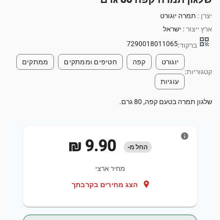
יצרן :
תמרה יוגורט
ארץ ייצור :
ישראל
qr_code
7290018011065
ברקוד:
יוגורט
קפה
חטיפים וממתקים
ממתקים
קטגוריות:
עוגיות
שלגון תמרה בטעם קפה, 80 גרם.
info
‏9.90 ‏₪
החל מ-
מחיר ארצי
location_on
הצג מחירים בקרבתך