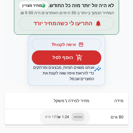
לא היה זול יותר מזה כל החודש.
מחיר מצויין
המחיר הנמוך ביותר ב-30 הימים האחרונים היה ‏9.90 ‏₪.
notifications
התריעו לי כשהמחיר יורד
storefront
איפה לקנות?
add_shopping_cart
הוסף לסל
insights
אנחנו משווים חנויות, מבצעים ומרחקים
כדי להראות איפה שווה לקנות את
המוצרים שבסל.
מידה
מחיר למידה \ משקל
80 גרם
ל10 גרם
החל מ-