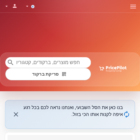
menu
person
arrow_drop_down
arrow_drop_down
search
qr_code
סריקת ברקוד
בנו כאן את הסל השבועי, ואנחנו נראה לכם בכל רגע
close
autorenew
איפה לקנות אותו הכי בזול.