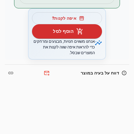
storefront
איפה לקנות?
add_shopping_cart
הוסף לסל
insights
אנחנו משווים חנויות, מבצעים ומרחקים
כדי להראות איפה שווה לקנות את
המוצרים שבסל.
link
forward_to_inbox
error_outline
דווח על בעיה במוצר