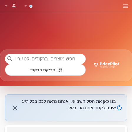
menu
person
arrow_drop_down
arrow_drop_down
search
qr_code
סריקת ברקוד
בנו כאן את הסל השבועי, ואנחנו נראה לכם בכל רגע
close
autorenew
איפה לקנות אותו הכי בזול.