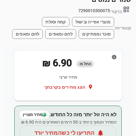
qr_code
7290010300075
ברקוד:
מוצרי אפייה ובישול
קמח וסולת
קטגוריות:
סוכר וממתיקים
לחם ומאפים
לחם ומאפים
info
‏6.90 ‏₪
החל מ-
מחיר ארצי
location_on
הצג מחירים בקרבתך
לא היה זול יותר מזה כל החודש.
מחיר מצויין
המחיר הנמוך ביותר ב-30 הימים האחרונים היה ‏6.90 ‏₪.
notifications
התריעו לי כשהמחיר יורד