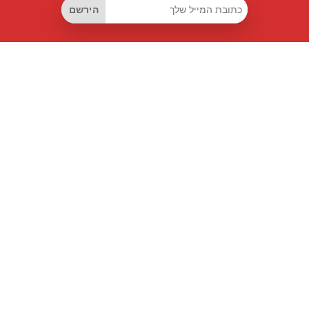
הירשם
קישורים שימושיים
מנוי החיסכון החכם
Data API
MCP לעוזרים חכמים
מגזין פרייספיילוט
לוח מובילים
אודותינו
תנאי שימוש
מדיניות פרטיות
פרטי יצירת קשר