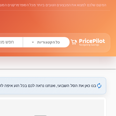
המקום שלכם למצוא את המבצעים הטובים ביותר מכל הסופרמרקטים המובי
arrow_drop_down
כל הקטגוריות
autorenew
בנו כאן את הסל השבועי, ואנחנו נראה לכם בכל רגע איפה לקנ