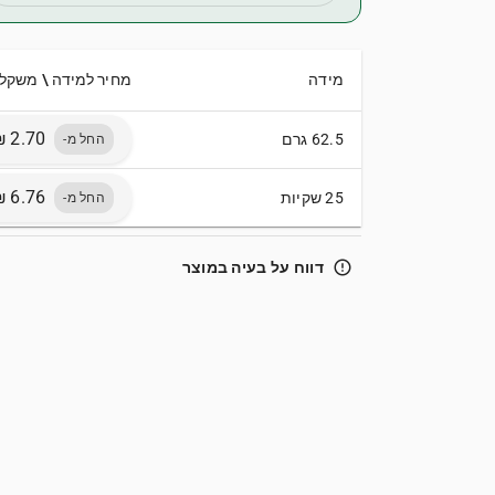
מידה
מחיר למידה \ משקל
62.5 גרם
החל מ-
25 שקיות
החל מ-
error_outline
דווח על בעיה במוצר