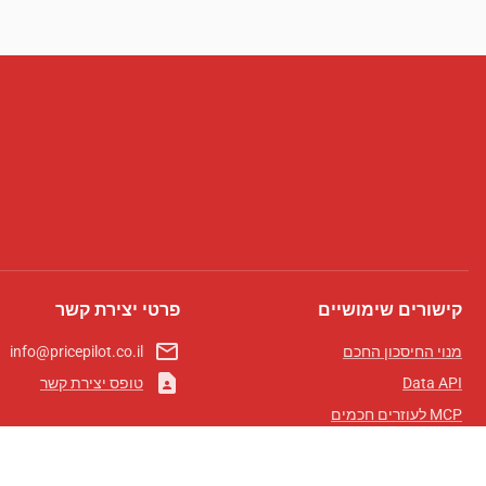
קישורים שימושיים
פרטי יצירת קשר
mail_outline
מנוי החיסכון החכם
info@pricepilot.co.il
contact_page
Data API
טופס יצירת קשר
MCP לעוזרים חכמים
מגזין פרייספיילוט
לוח מובילים