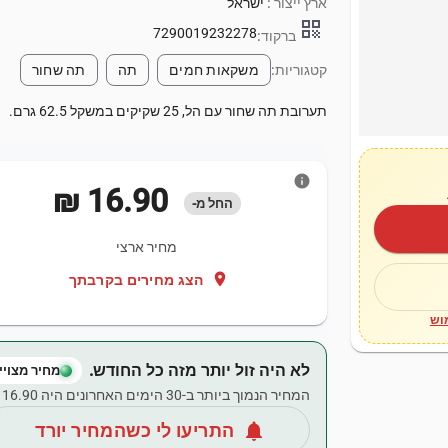
ארץ ייצור :
ישראל
qr_code
7290019232278
ברקוד:
קטגוריות:
משקאות חמים
תה
תה שחור
תערובת תה שחור עם הל, 25 שקיקים במשקל 62.5 גרם.
info
‏16.90 ‏₪
החל מ-
מחיר ארצי
location_on
הצג מחירים בקרבתך
וש
לא היה זול יותר מזה כל החודש.
מחיר מצויין
המחיר הנמוך ביותר ב-30 הימים האחרונים היה ‏16.90 ‏₪.
notifications
התריעו לי כשהמחיר יורד