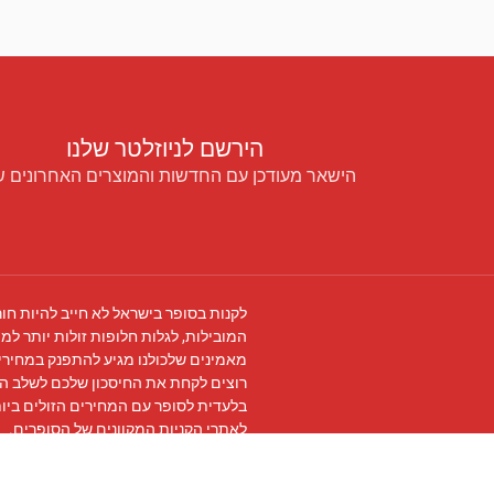
הירשם לניוזלטר שלנו
הישאר מעודכן עם החדשות והמוצרים האחרונים ש
לקנות בסופר בישראל לא חייב להיות חור
המובילות, לגלות חלופות זולות יותר למו
מאמינים שלכולנו מגיע להתפנק במחירים
רוצים לקחת את החיסכון שלכם לשלב ה
בלעדית לסופר עם המחירים הזולים ביו
לאתרי הקניות המקוונים של הסופרים.
עקבו אחרינו ב
פייסבוק
והצטרפו ל
קבוצת