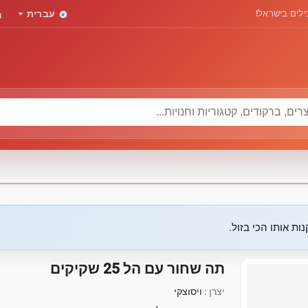
rd
arrow_drop_down
לים בישראל!
עברית
ות אותו הכי בזול.
תה שחור עם הל 25 שקיקים
יצרן :
ויסוצקי