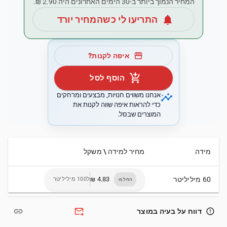
המחיר הנמוך ביותר ב-30 הימים האחרונים היה ‏2.90 ‏₪.
notifications
התריעו לי כשהמחיר יורד
storefront
איפה לקנות?
add_shopping_cart
הוסף לסל
insights
אנחנו משווים חנויות, מבצעים ומרחקים
כדי להראות איפה שווה לקנות את
המוצרים שבסל.
מידה
מחיר למידה \ משקל
60 מיליליטר
ל100 מיליליטר
החל מ-
link
forward_to_inbox
error_outline
דווח על בעיה במוצר