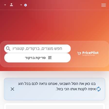
menu
person
arrow_drop_down
arrow_drop_down
search
qr_code
סריקת ברקוד
בנו כאן את הסל השבועי, ואנחנו נראה לכם בכל רגע
close
autorenew
איפה לקנות אותו הכי בזול.