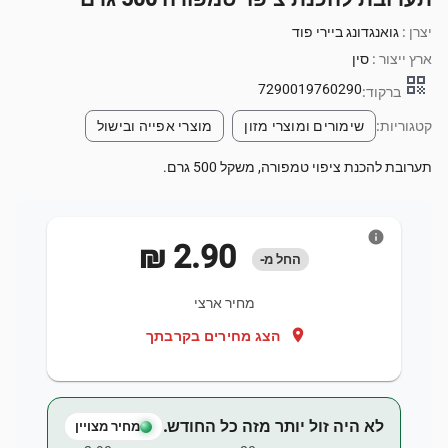
יצרן :
גואנגדונג ביירי פוד
ארץ ייצור :
סין
qr_code
7290019760290
ברקוד:
קטגוריות:
שימורים ומוצרי מזון
מוצרי אפייה ובישול
תערובת להכנת ציפוי טמפורה, משקל 500 גרם.
info
‏2.90 ‏₪
החל מ-
מחיר ארצי
location_on
הצג מחירים בקרבתך
לא היה זול יותר מזה כל החודש.
מחיר מצויין