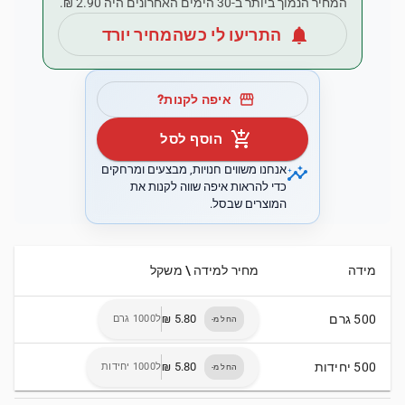
המחיר הנמוך ביותר ב-30 הימים האחרונים היה ‏2.90 ‏₪.
notifications
התריעו לי כשהמחיר יורד
storefront
איפה לקנות?
add_shopping_cart
הוסף לסל
insights
אנחנו משווים חנויות, מבצעים ומרחקים
כדי להראות איפה שווה לקנות את
המוצרים שבסל.
מידה
מחיר למידה \ משקל
500 גרם
ל1000 גרם
החל מ-
500 יחידות
ל1000 יחידות
החל מ-