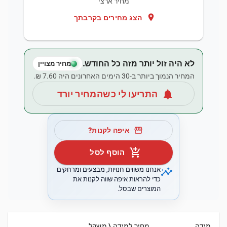
מחיר ארצי
location_on
הצג מחירים בקרבתך
לא היה זול יותר מזה כל החודש.
מחיר מצויין
המחיר הנמוך ביותר ב-30 הימים האחרונים היה ‏7.60 ‏₪.
notifications
התריעו לי כשהמחיר יורד
storefront
איפה לקנות?
add_shopping_cart
הוסף לסל
insights
אנחנו משווים חנויות, מבצעים ומרחקים
כדי להראות איפה שווה לקנות את
המוצרים שבסל.
מידה
מחיר למידה \ משקל