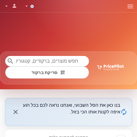
menu
person
arrow_drop_down
arrow_drop_down
search
qr_code
סריקת ברקוד
בנו כאן את הסל השבועי, ואנחנו נראה לכם בכל רגע
close
autorenew
איפה לקנות אותו הכי בזול.