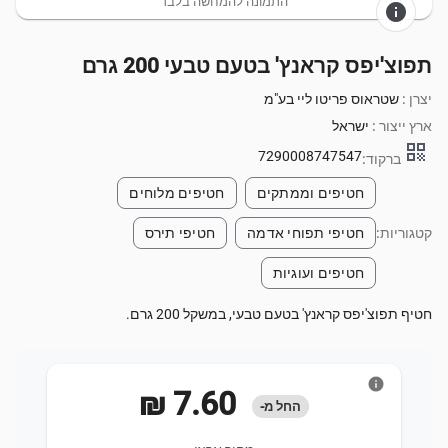
התמונה להמחשה בלבד
info
תפוצ'יפס קראנץ' בטעם טבעי 200 גרם
יצרן :
שטראוס פריטו ליי בע"מ
ארץ ייצור :
ישראל
qr_code
7290008747547
ברקוד:
חטיפים וממתקים
חטיפים מלוחים
קטגוריות:
חטיפי תפוחי אדמה
חטיפי תירס
חטיפים ועוגיות
חטיף תפוצ'יפס קראנץ' בטעם טבעי, במשקל 200 גרם.
info
‏7.60 ‏₪
החל מ-