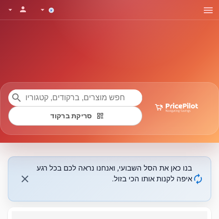
menu
person
arrow_drop_down
arrow_drop_down
search
qr_code
סריקת ברקוד
בנו כאן את הסל השבועי, ואנחנו נראה לכם בכל רגע
close
autorenew
איפה לקנות אותו הכי בזול.