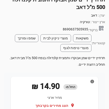
500 מ"ל דאב
יצרן :
דאב
ארץ ייצור :
טורקיה
qr_code
8690637505935
ברקוד:
משקאות
מוצרי ניקיון לבית
שמפו ומרכך
קטגוריות:
מוצרי טיפוח לגוף
תרחיץ ידיים שמן אבוקדו ותמצית קלנדולה בנפח 500 מ"ל מבית דאב.
תחליב רחצת ידיים.
info
‏14.90 ‏₪
החל מ-
מחיר ארצי
location_on
הצג מחירים בקרבתך