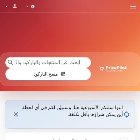
menu
person
arrow_drop_down
arrow_drop_down
search
qr_code
مسح الباركود
ابنوا سلتكم الأسبوعية هنا، وسنبيّن لكم في أي لحظة
close
autorenew
أين يمكن شراؤها بأقل تكلفة.