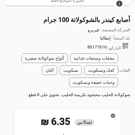
الصورة للتوضيح فقط
info
أصابع كيندر بالشوكولاتة 100 جرام
الشركة المصنعة :
فيريرو
بلد المنشأ :
إيطاليا
qr_code
80177616
الباركود:
معلبات ومنتجات غذائية
ألواح شوكولاتة صغيرة
الفئات:
كعك وبسكويت
بسكويت
ألبان
وجبات خفيفة وبسكويت
شوكولاتة الحليب محشوة بكريمة الحليب. تحتوي على 8 قطع.
info
‏6.35 ₪
ابتداءً من