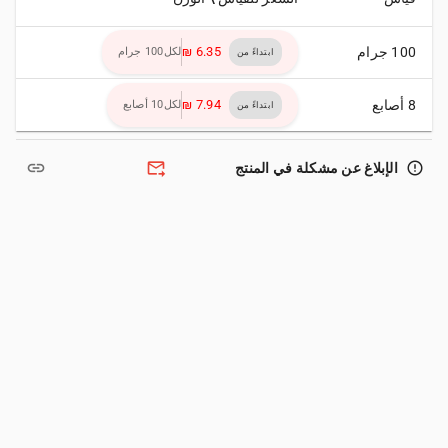
100 جرام
لكل100 جرام
ابتداءً من
8 أصابع
لكل10 أصابع
ابتداءً من
link
forward_to_inbox
error_outline
الإبلاغ عن مشكلة في المنتج