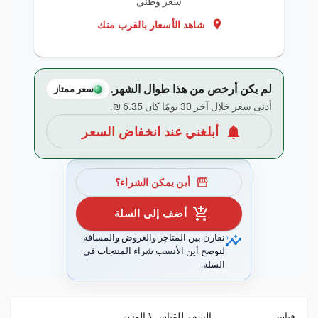
سعر وطني
location_on
شاهد الأسعار بالقرب منك
لم يكن أرخص من هذا طوال الشهر.
سعر ممتاز
أدنى سعر خلال آخر 30 يومًا كان ‏6.35 ₪.
notifications
أبلغني عند انخفاض السعر
storefront
أين يمكن الشراء؟
add_shopping_cart
أضف إلى السلة
insights
نقارن بين المتاجر والعروض والمسافة
لنوضح أين الأنسب شراء المنتجات في
السلة.
قياس
السعر للقياس \ الوزن