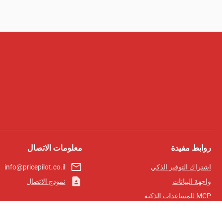
روابط مفيدة
معلومات الاتصال
mail_outline
اشتراك التوفير الذكي
info@pricepilot.co.il
contact_page
واجهة البيانات
نموذج الاتصال
MCP للمساعدات الذكية
مجلة برايس بايلوت