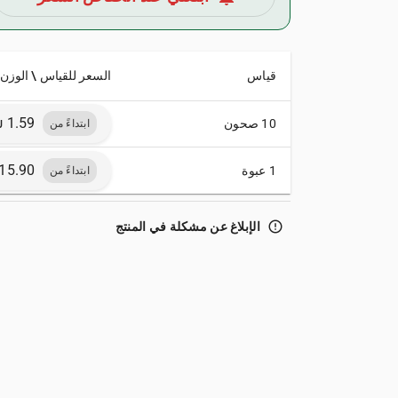
قياس
السعر للقياس \ الوزن
10 صحون
ابتداءً من
1 عبوة
ابتداءً من
error_outline
الإبلاغ عن مشكلة في المنتج