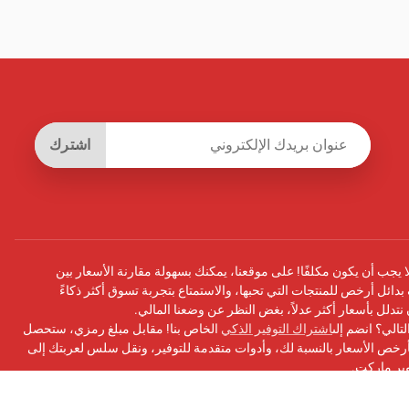
اشترك
يجب أن يكون مكلفًا! على موقعنا، يمكنك بسهولة مقارنة الأسعار بين
بدائل أرخص للمنتجات التي تحبها، والاستمتاع بتجربة تسوق أكثر ذكاءً
أن نتدلل بأسعار أكثر عدلاً، بغض النظر عن وضعنا المالي.
تالي؟ انضم إلى
اشتراك التوفير الذكي
الخاص بنا! مقابل مبلغ رمزي، ستحصل
ص الأسعار بالنسبة لك، وأدوات متقدمة للتوفير، ونقل سلس لعربتك إلى
وبر ماركت.
سبوك
الخاص بنا للحصول على التحديثات ونصائح التوفير والمزيد!