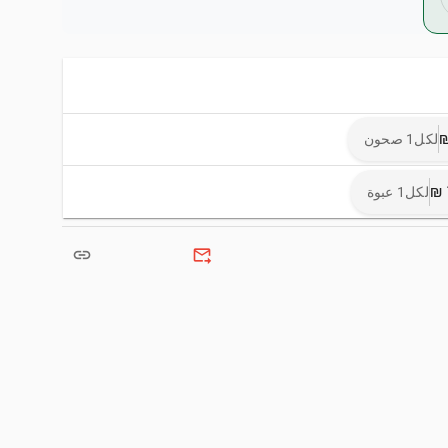
لكل1 صحون
لكل1 عبوة
link
forward_to_inbox