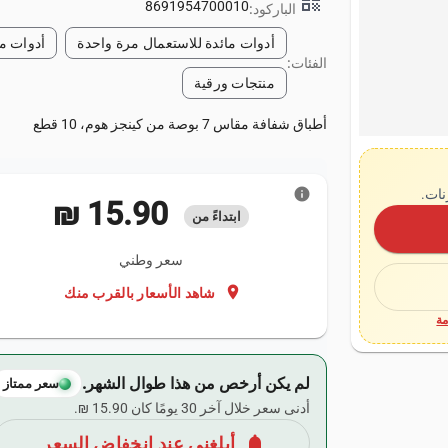
qr_code
8691954700010
الباركود:
أدوات مائدة للاستعمال مرة واحدة
أدوات ما
الفئات:
منتجات ورقية
أطباق شفافة مقاس 7 بوصة من كينجز هوم، 10 قطع
info
نات.
‏15.90 ₪
ابتداءً من
سعر وطني
location_on
شاهد الأسعار بالقرب منك
ة
لم يكن أرخص من هذا طوال الشهر.
سعر ممتاز
أدنى سعر خلال آخر 30 يومًا كان ‏15.90 ₪.
notifications
أبلغني عند انخفاض السعر