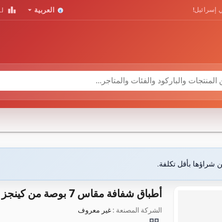
leaderboard
arrow_drop_down
 إسرائيل!
العربية
لو
ن شراؤها بأقل تكلفة.
أطباق شفافة مقاس 7 بوصة من كينجز هوم، 10 قطع
الشركة المصنعة :
غير معروف