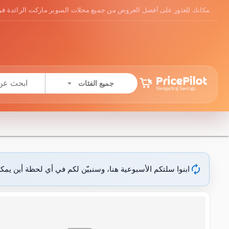
مكانك للعثور على أفضل العروض من جميع محلات السوبر ماركت الرائدة في
arrow_drop_down
جميع الفئات
autorenew
ابنوا سلتكم الأسبوعية هنا، وسنبيّن لكم في أي لحظة أين يمك