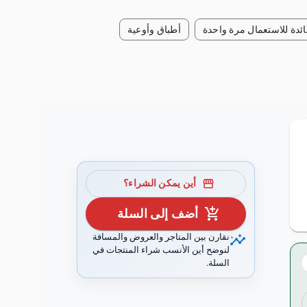
ئدة للاستعمال مرة واحدة
أطباق وأوعية
storefront
أين يمكن الشراء؟
add_shopping_cart
أضف إلى السلة
insights
نقارن بين المتاجر والعروض والمسافة
لنوضح أين الأنسب شراء المنتجات في
السلة.