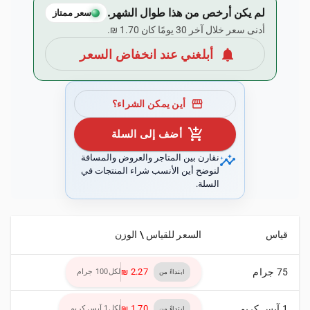
لم يكن أرخص من هذا طوال الشهر.
سعر ممتاز
أدنى سعر خلال آخر 30 يومًا كان ‏1.70 ₪.
notifications
أبلغني عند انخفاض السعر
storefront
أين يمكن الشراء؟
add_shopping_cart
أضف إلى السلة
insights
نقارن بين المتاجر والعروض والمسافة
لنوضح أين الأنسب شراء المنتجات في
السلة.
قياس
السعر للقياس \ الوزن
75 جرام
لكل100 جرام
ابتداءً من
1 آيس كريم
لكل1 آيس كريم
ابتداءً من