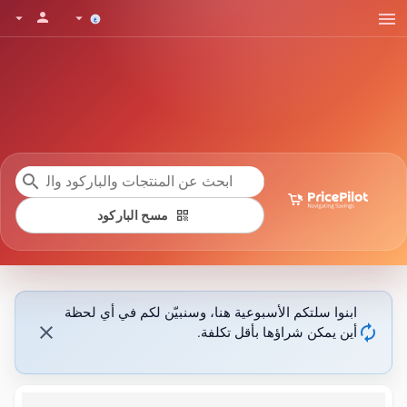
menu
person
arrow_drop_down
arrow_drop_down
search
qr_code
مسح الباركود
ابنوا سلتكم الأسبوعية هنا، وسنبيّن لكم في أي لحظة
close
autorenew
أين يمكن شراؤها بأقل تكلفة.