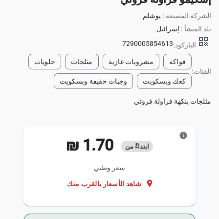
الشركة المصنعة :
يوشلم
بلد المنشأ :
إسرائيل
qr_code
7290005854613
الباركود:
فواكه
مشروبات غازية
مثلجات
حلويات
الفئات:
كعك وبسكويت
وجبات خفيفة وبسكويت
مثلجات بنكهة فراولة فروتي
info
‏1.70 ₪
ابتداءً من
سعر وطني
location_on
شاهد الأسعار بالقرب منك