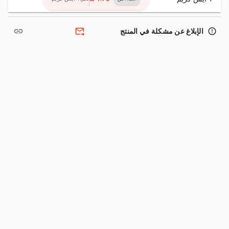
link
forward_to_inbox
error_outline
الإبلاغ عن مشكلة في المنتج