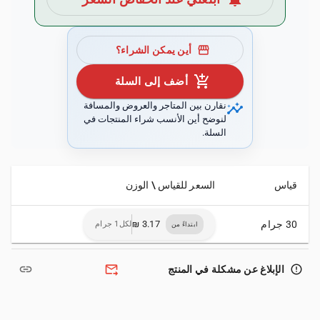
storefront
أين يمكن الشراء؟
add_shopping_cart
أضف إلى السلة
insights
نقارن بين المتاجر والعروض والمسافة
لنوضح أين الأنسب شراء المنتجات في
السلة.
قياس
السعر للقياس \ الوزن
30 جرام
لكل1 جرام
ابتداءً من
link
forward_to_inbox
error_outline
الإبلاغ عن مشكلة في المنتج