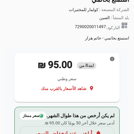
الشركة المصنعة :
كولمار للمختبرات
بلد المنشأ :
الصين
qr_code
7290020011497
الباركود:
استمتع بخاتمي - خاتم هزاز
info
‏95.00 ₪
ابتداءً من
سعر وطني
location_on
شاهد الأسعار بالقرب منك
لم يكن أرخص من هذا طوال الشهر.
سعر ممتاز
أدنى سعر خلال آخر 30 يومًا كان ‏95.00 ₪.
notifications
أبلغني عند انخفاض السعر