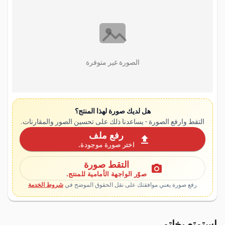
الصورة غير متوفرة
هل لديك صورة لهذا المنتج؟
التقط وارفع الصورة - يساعدنا ذلك على تحسين الصور والمقارنات.
رفع ملف
upload
اختر صورة موجودة.
التقط صورة
photo_camera
صوّر الواجهة الأمامية للمنتج.
رفع صورة يعني موافقتك على نقل الحقوق الموضح في
شروط الخدمة
استمتع بخاتمي