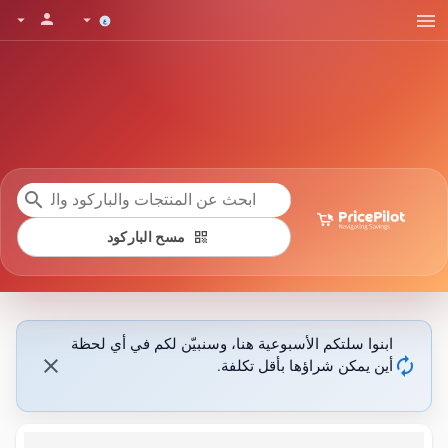
menu
person
arrow_drop_down
arrow_drop_down
search
qr_code
مسح الباركود
ابنوا سلتكم الأسبوعية هنا، وسنبيّن لكم في أي لحظة
close
autorenew
أين يمكن شراؤها بأقل تكلفة.