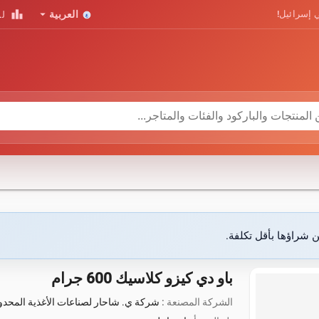
leaderboard
arrow_drop_down
 إسرائيل!
العربية
لو
ن شراؤها بأقل تكلفة.
باو دي كيزو كلاسيك 600 جرام
الشركة المصنعة :
شركة ي. شاحار لصناعات الأغذية المحدو