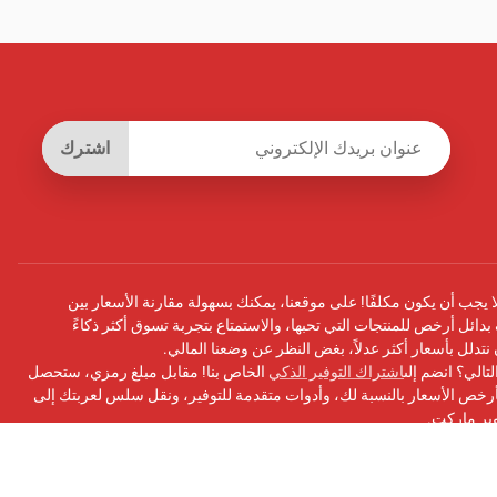
اشترك
يجب أن يكون مكلفًا! على موقعنا، يمكنك بسهولة مقارنة الأسعار بين
بدائل أرخص للمنتجات التي تحبها، والاستمتاع بتجربة تسوق أكثر ذكاءً
أن نتدلل بأسعار أكثر عدلاً، بغض النظر عن وضعنا المالي.
تالي؟ انضم إلى
اشتراك التوفير الذكي
الخاص بنا! مقابل مبلغ رمزي، ستحصل
ص الأسعار بالنسبة لك، وأدوات متقدمة للتوفير، ونقل سلس لعربتك إلى
وبر ماركت.
سبوك
الخاص بنا للحصول على التحديثات ونصائح التوفير والمزيد!