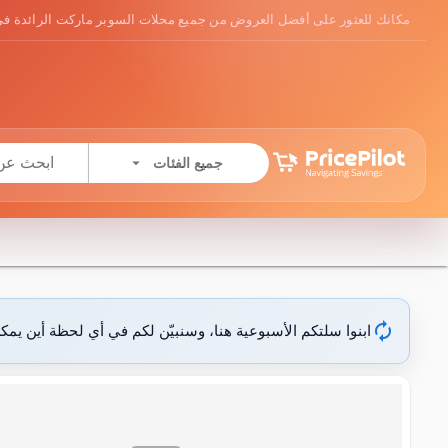
مكانك للعثور على أفضل العروض من جميع محلات السوبر ماركت الرائدة في
arrow_drop_down
جميع الفئات
autorenew
ابنوا سلتكم الأسبوعية هنا، وسنبيّن لكم في أي لحظة أين يمك