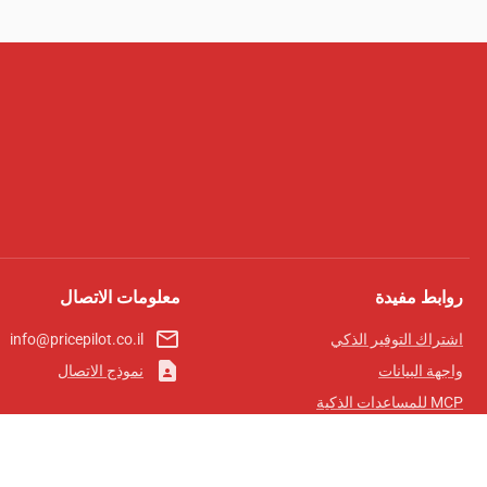
روابط مفيدة
معلومات الاتصال
mail_outline
اشتراك التوفير الذكي
info@pricepilot.co.il
contact_page
واجهة البيانات
نموذج الاتصال
MCP للمساعدات الذكية
مجلة برايس بايلوت
لوحة الصدارة