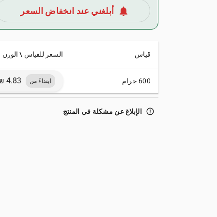
notifications
أبلغني عند انخفاض السعر
قياس
السعر للقياس \ الوزن
600 جرام
ابتداءً من
error_outline
الإبلاغ عن مشكلة في المنتج