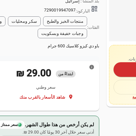
بلد المنشأ :
إسرائيل
qr_code
7290019947097
الباركود:
منتجات الخبز والطبخ
سكر ومحليات
و
الفئات:
وجبات خفيفة وبسكويت
باو دي كيزو كلاسيك 600 جرام
نات.
info
‏29.00 ₪
ابتداءً من
سعر وطني
location_on
شاهد الأسعار بالقرب منك
ة
لم يكن أرخص من هذا طوال الشهر.
سعر ممتاز
أدنى سعر خلال آخر 30 يومًا كان ‏29.00 ₪.