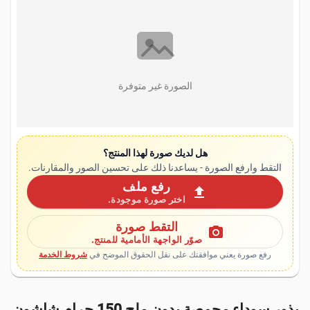
الصورة غير متوفرة
هل لديك صورة لهذا المنتج؟
التقط وارفع الصورة - يساعدنا ذلك على تحسين الصور والمقارنات.
رفع ملف
upload
اختر صورة موجودة.
التقط صورة
photo_camera
صوّر الواجهة الأمامية للمنتج.
رفع صورة يعني موافقتك على نقل الحقوق الموضح في
شروط الخدمة
بذور سوداء محمصة بدون ملح 150 جرام شاشون