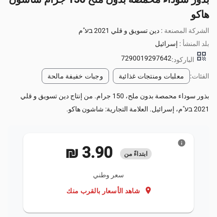
هاكو
الشركة المصنعة :
دين تسويق و قلي 2021 בע"م
بلد المنشأ :
إسرائيل
qr_code
7290019297642
الباركود:
الفئات:
معلبات ومنتجات غذائية
وجبات خفيفة مالحة
بذور سوداء محمصة بدون ملح، 150 جرام. من إنتاج دين تسويق و قلي
2021 בע"م، إسرائيل. العلامة التجارية: شاشون هاكو.
info
‏3.90 ₪
ابتداءً من
سعر وطني
location_on
شاهد الأسعار بالقرب منك