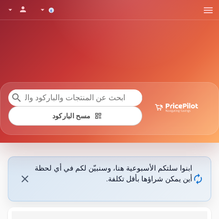
menu
person
arrow_drop_down
arrow_drop_down
search
qr_code
مسح الباركود
ابنوا سلتكم الأسبوعية هنا، وسنبيّن لكم في أي لحظة
close
autorenew
أين يمكن شراؤها بأقل تكلفة.