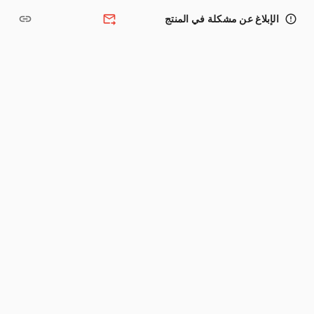
link
forward_to_inbox
error_outline
الإبلاغ عن مشكلة في المنتج