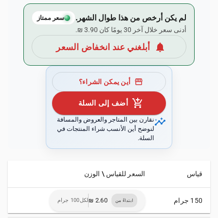
لم يكن أرخص من هذا طوال الشهر.
سعر ممتاز
أدنى سعر خلال آخر 30 يومًا كان ‏3.90 ₪.
notifications
أبلغني عند انخفاض السعر
storefront
أين يمكن الشراء؟
add_shopping_cart
أضف إلى السلة
insights
نقارن بين المتاجر والعروض والمسافة
لنوضح أين الأنسب شراء المنتجات في
السلة.
قياس
السعر للقياس \ الوزن
150 جرام
لكل100 جرام
ابتداءً من