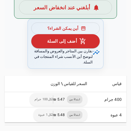
notifications
أبلغني عند انخفاض السعر
storefront
أين يمكن الشراء؟
add_shopping_cart
أضف إلى السلة
insights
نقارن بين المتاجر والعروض والمسافة
لنوضح أين الأنسب شراء المنتجات في
السلة.
قياس
السعر للقياس \ الوزن
400 جرام
لكل100 جرام
ابتداءً من
4 عبوة
لكل1 عبوة
ابتداءً من