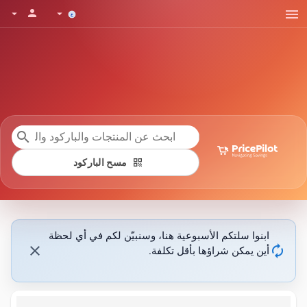
menu
person
arrow_drop_down
arrow_drop_down
search
qr_code
مسح الباركود
ابنوا سلتكم الأسبوعية هنا، وسنبيّن لكم في أي لحظة
close
autorenew
أين يمكن شراؤها بأقل تكلفة.