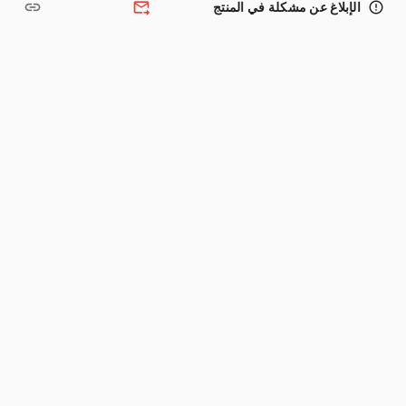
link
forward_to_inbox
error_outline
الإبلاغ عن مشكلة في المنتج