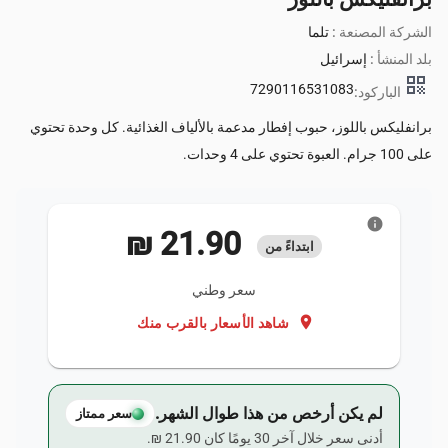
الشركة المصنعة :
تلما
بلد المنشأ :
إسرائيل
qr_code
7290116531083
الباركود:
برانفليكس باللوز، حبوب إفطار مدعمة بالألياف الغذائية. كل وحدة تحتوي
على 100 جرام. العبوة تحتوي على 4 وحدات.
info
‏21.90 ₪
ابتداءً من
سعر وطني
location_on
شاهد الأسعار بالقرب منك
لم يكن أرخص من هذا طوال الشهر.
سعر ممتاز
أدنى سعر خلال آخر 30 يومًا كان ‏21.90 ₪.